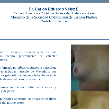
Dr. Carlos Eduardo Vélez E.
Cirujano Plástico - Pontificia Universidad Católica - Brasil
Miembro de la Sociedad Colombiana de Cirugía Plástica
Medellín, Colombia
________________________________________________________
|
ido o retraído frecuentemente es una
|
eral siendo generalmente de carácter
tario.
|
|
r formado por fibras circulares o musculote
ras radiadas músculo de Meyerholz que
|
tos galactóforos presenta infecciones en la
la dermis del pezón y la areola.
|
ormación causar dolor, infecciones y
|
 y de pareja.
|
|
quirúrgico liberando las bridas de las fibras
és del mismo pezón.
|
|