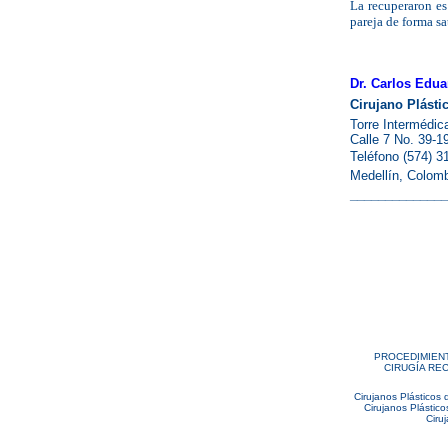
La recuperaron es
pareja de forma sat
Dr. Carlos Edua
Cirujano Plásti
Torre Intermédic
Calle 7 No. 39-1
Teléfono (574) 3
Medellín, Colomb
______________
|
PROCEDIMIEN
CIRUGÍA RE
Cirujanos Plásticos 
Cirujanos Plástic
Ciru