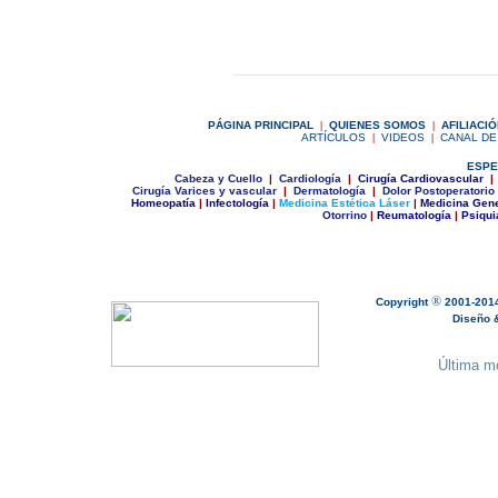
__________________________
|
P
ÁGINA PRINCIPAL
|
Q
UIENES SOMOS
|
A
FILIACI
ARTÍCULOS
|
VIDEOS
|
CANAL DE
ESPE
C
abeza y Cuello
|
Cardiología
|
Cirugía Cardiovascular
|
Cirugía Varices y vascular
|
Dermatología
|
Dolor Postoperatorio
Homeopatía
|
Infectología
|
Medicina Estética Láser
|
Medicina Gene
Otorrino
|
Reumatología
|
Psiqui
®
Copyright
2001-201
Diseño & 
Última mo