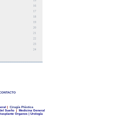
15
16
17
18
19
20
21
22
23
24
____________________
C
ONTACTO
eral
|
Cirugía Plástica
del Sueño
|
Medicina General
rasplante Organos
|
Urología