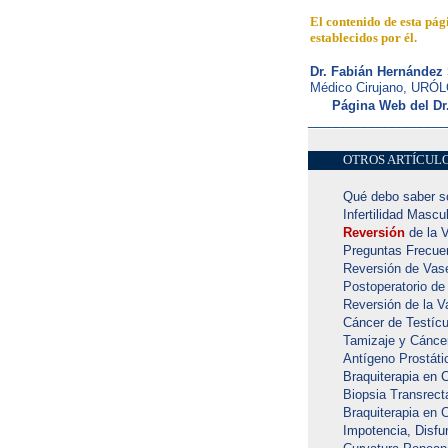
El contenido de esta pág
establecidos por él.
|
Dr. Fabián Hernández 
Médico Cirujano, URÓ
Página Web del Dr
____________________
OTROS ARTÍCUL
Qué debo saber s
Infertilidad Mascu
Reversión
de la 
Preguntas Frecuen
Reversión de Vase
Postoperatorio de
Reversión de la 
Cáncer de Testícu
Tamizaje y Cáncer
Antígeno Prostáti
Braquiterapia en 
Biopsia Transrect
Braquiterapia en 
Impotencia, Disfun