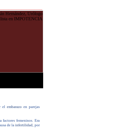
_________________
r el
embarazo
en parejas
a factores femeninos. Era
ausa de la
infertilidad
, por