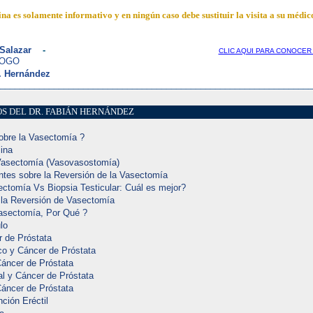
ina es solamente informativo y en ningún caso debe sustituir la visita a su médi
Salazar
-
CLIC AQUI PARA CONOCE
LOGO
. Hernández
________________________________________________________________
OS DEL
DR. FABIÁN HERNÁNDEZ
obre la Vasectomía ?
lina
Vasectomía (Vasovasostomía)
tes sobre la Reversión de la Vasectomía
ctomía Vs Biopsia Testicular: Cuál es mejor?
 la Reversión de Vasectomía
Vasectomía, Por Qué ?
lo
 de Próstata
co y Cáncer de Próstata
Cáncer de Próstata
al y Cáncer de Próstata
Cáncer de Próstata
ción Eréctil