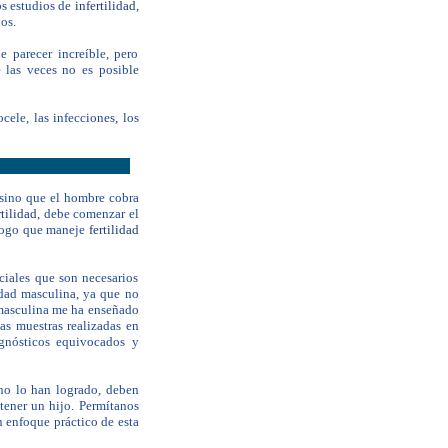
os estudios de
infertilidad
,
os.
e parecer increíble, pero
 las veces no es posible
ele, las infecciones, los
sino que el hombre cobra
rtilidad
, debe comenzar el
ólogo que maneje
fertilidad
ciales que son necesarios
lidad masculina, ya que no
d masculina me ha enseñado
as muestras realizadas en
agnósticos equivocados y
 no lo han logrado, deben
 tener un hijo. Permítanos
n enfoque práctico de esta