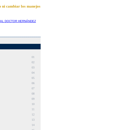
co ni cambiar los manejos
R AL DOCTOR HERNÁNDEZ
____________________
01
02
03
04
05
06
07
08
09
10
11
12
13
14