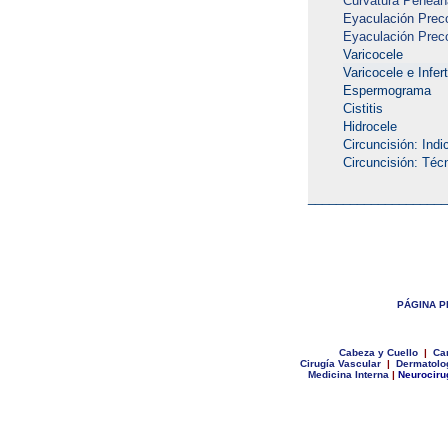
Curvatura Penean
Eyaculación Prec
Eyaculación Preco
Varicocele
Varicocele e Infert
Espermograma
Cistitis
Hidrocele
Circuncisión: Ind
Circuncisión: Téc
____________________
P
ÁGINA P
C
abeza y Cuello
|
Car
Cirugía Vascular
|
Dermatolo
Medicina Interna
|
Neurociru