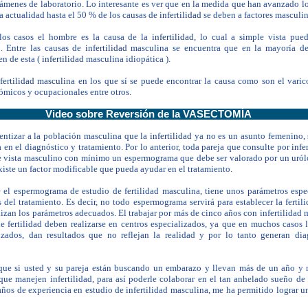
xámenes de laboratorio. Lo interesante es ver que en la medida que han avanzado l
a actualidad hasta el 50 % de los causas de
infertilidad
se deben a factores masculin
 los casos el hombre es la causa de la
infertilidad
, lo cual a simple vista pued
o. Entre las causas de
infertilidad
masculina se encuentra que en la mayoría de
en de esta (
infertilidad
masculina idiopática ).
fertilidad
masculina
en los que sí se puede encontrar la causa como son el varicoc
ómicos y ocupacionales entre otros.
Video sobre Reversión de la VASECTOMÍA
ntizar a la población masculina que la
infertilidad
ya no es un asunto femenino, 
en el diagnóstico y tratamiento. Por lo anterior, toda pareja que consulte por
infe
de vista masculino con mínimo un espermograma que debe ser valorado por un ur
existe un factor modificable que pueda ayudar en el tratamiento.
ue el espermograma de estudio de fertilidad masculina, tiene unos parámetros espe
s del tratamiento. Es decir, no todo espermograma servirá para establecer la ferti
ilizan los parámetros adecuados. El trabajar por más de cinco años con infertilida
 fertilidad deben realizarse en centros especializados, ya que en muchos casos l
lizados, dan resultados que no reflejan la realidad y por lo tanto generan di
 que si usted y su pareja están buscando un embarazo y llevan más de un año y
 que manejen infertilidad, para así poderle colaborar en el tan anhelado sueño de
ños de experiencia en estudio de infertilidad masculina, me ha permitido lograr u