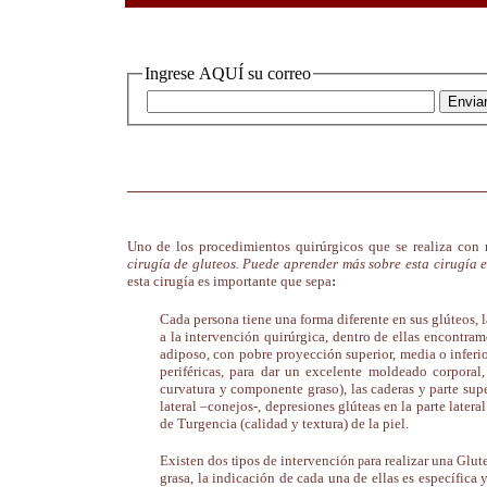
Ingrese AQUÍ su correo
____________________________________
Uno de los procedimientos quirúrgicos que se realiza con
cirugía de gluteos. Puede aprender más sobre esta cirugía 
esta cirugía es importante que sepa
:
|
Cada persona tiene una forma diferente en sus
glúteos
, 
a la intervención quirúrgica, dentro de ellas encontra
adiposo, con pobre proyección superior, media o inferio
periféricas, para dar un excelente moldeado corporal
curvatura y componente graso), las caderas y parte supe
lateral –conejos-, depresiones glúteas en la parte later
de Turgencia (calidad y textura) de la piel.
|
Existen do
ipos de intervenció
ara realizar una
lut
s t
n p
G
grasa, la indicación de cada una de ellas es específica