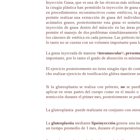
Inyección Grasa, que es una de las técnicas más utiliza
la cirugía plástica han permitido la
inyección de grasa
d
en procedimientos reconstructivos como estéticos, la
permite realizar una extracción de
grasa
del individuo
acúmulos grasos, posteriormente esta grasa es sometid
inyección de grasa dentro del músculo en las áreas p
permite el manejo de dos problemas simultáneamente l
los cánones de estética en cada persona. Las prótesis t
lo tanto no se cuenta con un volumen importante para la
||
La grasa inyectada de manera
<
>,
present
intramuscular
importante, por lo tanto el grado de absorción es mínim
|
El ejercicio posteriormente no tiene ningún tipo de cont
cho realizar ejercicio de tonificación glútea mantiene 
|
Si la gluteoplastia se realiza con prótesis,
no
se puede
aplicar en otras partes del cuerpo como en el muslo o 
restricción durante el primer mes, posteriormente se po
|
La gluteoplastia puede realizarse en conjunto con otro
|
La
gluteoplastia
mediante
lipoinyección
genera una in
un tiempo promedio de 1 mes, durante el postoperatori
|