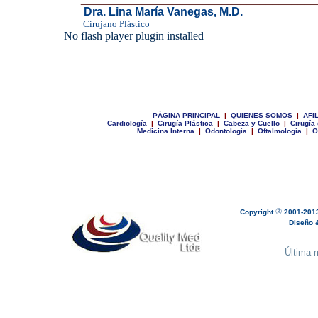
Dra. Lina María Vanegas
, M.D.
Cirujano Plástico
No flash player plugin installed
__________________________________
P
ÁGINA PRINCIPAL
|
Q
UIENES SOMOS
|
A
FI
Cardiología
|
Cirugía Plástica
|
C
abeza y Cuello
|
Cirugía
Medicina Interna
|
Odontología
|
Oftalmología
|
O
®
Copyright
2001-201
Diseño & 
Última m