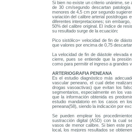
Si bien no existe un criterio unánime, se
de 30 cm/segundo descartan patología a
menores de 4,5 cm por segundo sugieren
variación del calibre arterial postdrogas 
diferentes interpretaciones; sin embargo
50% del calibre original. El índice de res
su resultado surge de la ecuación
:
Pico sistólico= velocidad de fin de diást
que valores por encima de 0,75 descartar
La velocidad de fin de diástole elevada
cierre, pues se entiende que la presión
como para permitir el ingreso a grandes v
ARTERIOGRAFIA PENEANA
Es el estudio diagnóstico más adecuado
vascular peneano, el cual debe realiza
drogas vasoactivas) que evitan los fal
segmentarios, especialmente en los vas
que la información obtenida es predomin
estudio mandatorio en los casos en los
peneana(58), siendo la indicación por ex
Se pueden emplear los procedimientos 
sustracción digital (ASD) con la cual s
vasos de menor calibre. Si bien este pr
local, los mejores resultados se obtiene