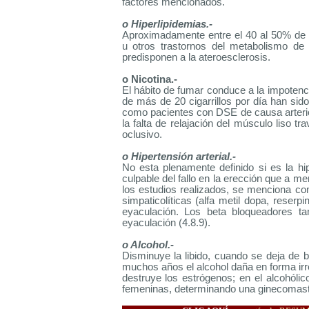
factores mencionados.
o Hiperlipidemias.-
Aproximadamente entre el 40 al 50% de 
u otros trastornos del metabolismo de 
predisponen a la ateroesclerosis.
o Nicotina.-
El hábito de fumar conduce a la impoten
de más de 20 cigarrillos por día han sido
como pacientes con DSE de causa arteri
la falta de relajación del músculo liso 
oclusivo.
o Hipertensión arterial.-
No esta plenamente definido si es la hipe
culpable del fallo en la erección que a m
los estudios realizados, se menciona c
simpaticolíticas (alfa metil dopa, reserpi
eyaculación. Los beta bloqueadores t
eyaculación (4.8.9).
o Alcohol.-
Disminuye la libido, cuando se deja de 
muchos años el alcohol daña en forma irr
destruye los estrógenos; en el alcohól
femeninas, determinando una ginecomasti