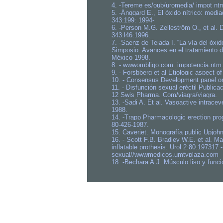
4. -Tereme es/oub/uromedia/ impot nt
5. -Änggard E., El óxido nítrico: med
343:199: 1994-
6. -Person M.G. Zelleström O., et al. 
343:l46:1996.
7. -Saenz de Tejada I. “La vía del óxid
Simposio: Avances en el tratamiento de
México 1998.
8. - wwwombligo.com. impotencia.ntm.
9. - Forsbberg et al Etiologic aspect 
10. - Consensus Development panel o
11. - Disfunción sexual eréctil Publica
12 Swis Pharma. Com/viagra/viagra.
13. -Sadi A. Et al. Vasoactive intrace
1988.
14. -Trapp Pharmacologic erection pr
80-426-1987.
15. Caverjet. Monografía public Upjoh
16. - Scott F.B. Bradley W.E. et al. M
inflatable prothesis. Urol 2:80.197317
sexual//wwwmedicos.umtyplaza.com
18. -Bechara A.J. Músculo liso y func