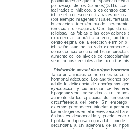
posibilidades de que su impotencia sea 
por debajo de los 35 años)(2.11). Los
facilitados o inhibidos, a los centros es
inhibe el proceso eréctil através de los
(por ejemplo imágenes visuales, fantasía
la erección, también puede incrementar
(erección reflexógena). Otro tipo de es
religiosa, las fobias o las desviacione
experiencia traumática anterior, tambié
centro espinal de la erección e inhibir 
inhibición, aún no ha sido claramente e
consecuencia de una inhibición directa 
aumento de los niveles de catecolamin
sean menos sensibles a los neurotrasmiso
· Disfunción sexual de origen hormonal
Tanto en animales como en los seres h
hormonal adecuado. Los andrógenos son 
adulto la deficiencia de andrógenos gen
eyaculación, y disminución de las er
hipogonadismo, sometidos a un tratami
aumento de los episodios de tumescen
circunferencia del pene. Sin embargo
externos permanecen intactas a pesar de
los andrógenos en el interés sexual ha s
óptima es desconocida y puede tener va
hipotálamo-hipofisario-gonadal pued
secundaria a un adenoma de la hipófis