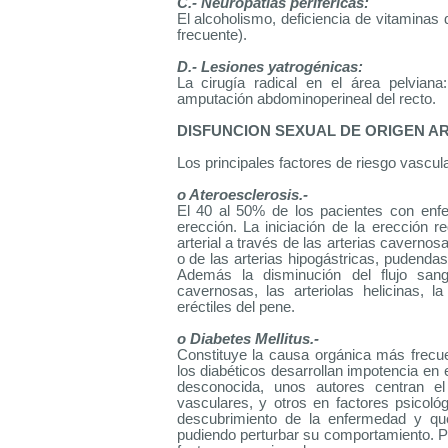
C.- Neuropatías periféricas:
El alcoholismo, deficiencia de vitaminas d
frecuente).
D.- Lesiones yatrogénicas:
La cirugía radical en el área pelviana:
amputación abdominoperineal del recto.
DISFUNCION SEXUAL DE ORIGEN AR
Los principales factores de riesgo vascu
o Ateroesclerosis.-
El 40 al 50% de los pacientes con enfe
erección. La iniciación de la erección 
arterial a través de las arterias cavernos
o de las arterias hipogástricas, pudendas
Además la disminución del flujo san
cavernosas, las arteriolas helicinas, la
eréctiles del pene.
o Diabetes Mellitus.-
Constituye la causa orgánica más frec
los diabéticos desarrollan impotencia en 
desconocida, unos autores centran e
vasculares, y otros en factores psicoló
descubrimiento de la enfermedad y que
pudiendo perturbar su comportamiento. P