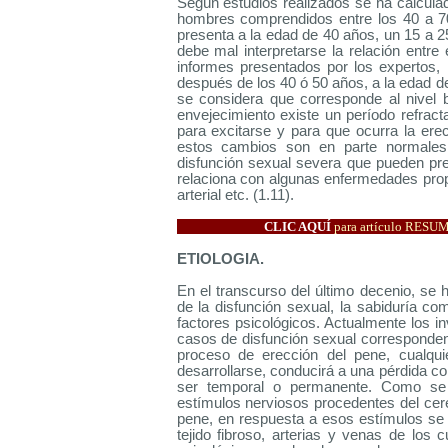
Según estudios realizados se ha calcula
hombres comprendidos entre los 40 a 70
presenta a la edad de 40 años, un 15 a
debe mal interpretarse la relación entre
informes presentados por los expertos,
después de los 40 ó 50 años, a la edad d
se considera que corresponde al nivel 
envejecimiento existe un período refrac
para excitarse y para que ocurra la ere
estos cambios son en parte normales 
disfunción sexual severa que pueden pre
relaciona con algunas enfermedades propi
arterial etc. (1.11).
CLIC AQUÍ
para artículo RES
ETIOLOGIA.
En el transcurso del último decenio, se
de la disfunción sexual, la sabiduría co
factores psicológicos. Actualmente los 
casos de disfunción sexual corresponden
proceso de erección del pene, cualqu
desarrollarse, conducirá a una pérdida co
ser temporal o permanente. Como se 
estímulos nerviosos procedentes del cere
pene, en respuesta a esos estímulos se
tejido fibroso, arterias y venas de lo