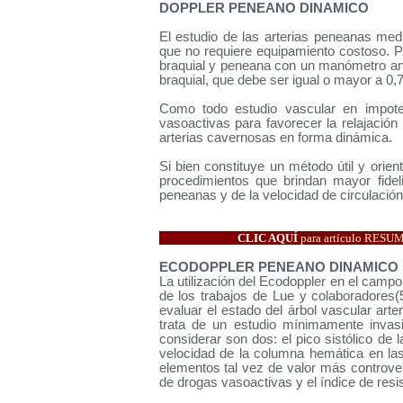
DOPPLER PENEANO DINAMICO
El estudio de las arterias peneanas med
que no requiere equipamiento costoso. Pa
braquial y peneana con un manómetro ane
braquial, que debe ser igual o mayor a 0,7
Como todo estudio vascular en impote
vasoactivas para favorecer la relajació
arterias cavernosas en forma dinámica.
Si bien constituye un método útil y orie
procedimientos que brindan mayor fideli
peneanas y de la velocidad de circulació
CLIC AQUÍ
para artículo RES
ECODOPPLER PENEANO DINAMICO
La utilización del Ecodoppler en el campo 
de los trabajos de Lue y colaboradores(
evaluar el estado del árbol vascular arte
trata de un estudio mínimamente invas
considerar son dos: el pico sistólico de 
velocidad de la columna hemática en las 
elementos tal vez de valor más controverti
de drogas vasoactivas y el índice de resi