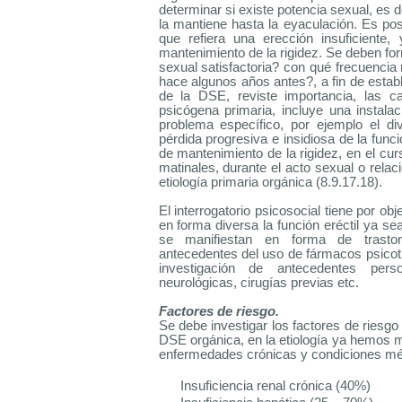
determinar si existe potencia sexual, es de
la mantiene hasta la eyaculación. Es pos
que refiera una erección insuficient
mantenimiento de la rigidez. Se deben form
sexual satisfactoria? con qué frecuencia 
hace algunos años antes?, a fin de establ
de la DSE, reviste importancia, las ca
psicógena primaria, incluye una instala
problema específico, por ejemplo el di
pérdida progresiva e insidiosa de la funci
de mantenimiento de la rigidez, en el cu
matinales, durante el acto sexual o relac
etiología primaria orgánica (8.9.17.18).
El interrogatorio psicosocial tiene por ob
en forma diversa la función eréctil ya s
se manifiestan en forma de trastorn
antecedentes del uso de fármacos psicotr
investigación de antecedentes perso
neurológicas, cirugías previas etc.
Factores de riesgo.
Se debe investigar los factores de ries
DSE orgánica, en la etiología ya hemos me
enfermedades crónicas y condiciones mé
Insuficiencia renal crónica (40%)