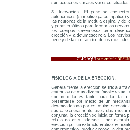
son pequeños canales venosos situados e
3.-
Inervación.- El pene se encuentra
autonómicos (simpático parasimpático) y
las neuronas de la médula espinal y de l
y parasimpáticos para formar los nervios
los cuerpos cavernosos para desenca
erección y la detumescencia. Los nervios
pene y de la contracción de los músculos
CLIC AQUÍ
para artículo RES
FISIOLOGIA DE LA ERECCION.
Generalmente la erección se inicia a t
estímulos de muy diversa índole: visual, a
son importantes tanto para facilitar o
presentarse por medio de un mecanismo 
desencadenado por estímulos sensoriales
sacro. Generalmente esos dos mecanis
conjunta, la erección se inicia en forma p
reflejo no esta indemne – por ejemplo
erección por un estímulo erótico, el mant
comprometido, produciéndose la detumes