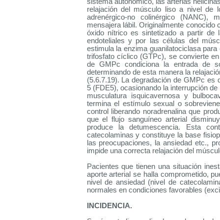
sistema autonómico, las arterias helicinas
relajación del músculo liso a nivel d
adrenérgico-no colinérgico (NANC), 
mensajera lábil. Originalmente conocido c
óxido nítrico es sintetizado a partir de
endoteliales y por las células del músc
estimula la enzima guanilatociclasa par
trifosfato cíclico (GTPc), se convierte 
de GMPc condiciona la entrada de so
determinando de esta manera la relajació
(5.6.7.19). La degradación de GMPc es de
5 (FDE5), ocasionando la interrupción de l
musculatura isquicavernosa y bulbocav
termina el estímulo sexual o sobrevien
control liberando noradrenalina que produ
que el flujo sanguíneo arterial dismi
produce la detumescencia. Esta cont
catecolaminas y constituye la base fisiop
las preocupaciones, la ansiedad etc., p
impide una correcta relajación del músculo
Pacientes que tienen una situación inest
aporte arterial se halla comprometido, pu
nivel de ansiedad (nivel de catecolami
normales en condiciones favorables (excit
INCIDENCIA.