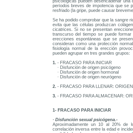
psicológicas pueden desencadenar una d
períodos breves de impotencia que se p
resfriado (la gripe, puede causar breveme
Se ha podido comprobar que la sangre ric
evita que las células produzcan colágen
cicatrices. Si no se presentan ereccion
transcurso del tiempo se puede formar un
erecciones espontáneas que se present
consideran como una protección normal 
fisiología normal de la erección prov
pueden agrupar en tres grandes grupos:
1.
- FRACASO PARA INICIAR
· Disfunción de origen psicógeno
· Disfunción de origen hormonal
· Disfunción de origen neurógeno
2.
- FRACASO PARA LLENAR: ORIGEN
3.
- FRACASO PARA ALMACENAR: OR
1- FRACASO PARA INICIAR
· Disfunción sexual psicógena.-
Aproximadamente un 10 al 20% de los
correlación inversa entre la edad e incid