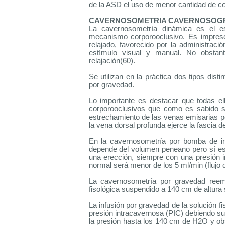
de la ASD el uso de menor cantidad de co
CAVERNOSOMETRIA CAVERNOSOGR
La cavernosometría dinámica es el es
mecanismo corporooclusivo. Es impresc
relajado, favorecido por la administra
estímulo visual y manual. No obstante
relajación(60).
Se utilizan en la práctica dos tipos dis
por gravedad.
Lo importante es destacar que todas e
corporooclusivos que como es sabido s
estrechamiento de las venas emisarias por
la vena dorsal profunda ejerce la fascia d
En la cavernosometría por bomba de inf
depende del volumen peneano pero sí es 
una erección, siempre con una presión
normal será menor de los 5 ml/min (flujo
La cavernosometría por gravedad reem
fisológica suspendido a 140 cm de altura 
La infusión por gravedad de la solución f
presión intracavernosa (PIC) debiendo su
la presión hasta los 140 cm de H2O y obs