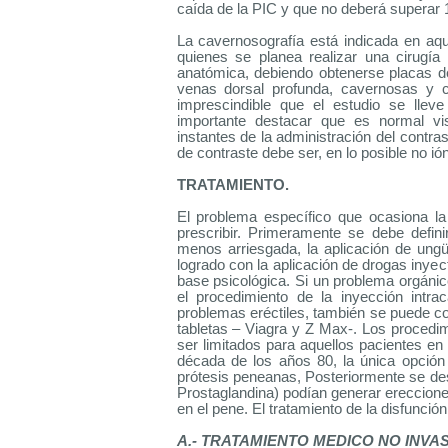
caída de la PIC y que no deberá superar
La cavernosografía está indicada en aq
quienes se planea realizar una cirugía
anatómica, debiendo obtenerse placas de 
venas dorsal profunda, cavernosas y c
imprescindible que el estudio se llev
importante destacar que es normal v
instantes de la administración del contra
de contraste debe ser, en lo posible no ió
TRATAMIENTO.
El problema específico que ocasiona la
prescribir. Primeramente se debe defin
menos arriesgada, la aplicación de ungü
logrado con la aplicación de drogas inyec
base psicológica. Si un problema orgáni
el procedimiento de la inyección intra
problemas eréctiles, también se puede con
tabletas – Viagra y Z Max-. Los procedi
ser limitados para aquellos pacientes en
década de los años 80, la única opción t
prótesis peneanas, Posteriormente se de
Prostaglandina) podían generar ereccione
en el pene. El tratamiento de la disfunci
A.- TRATAMIENTO MEDICO NO INVAS