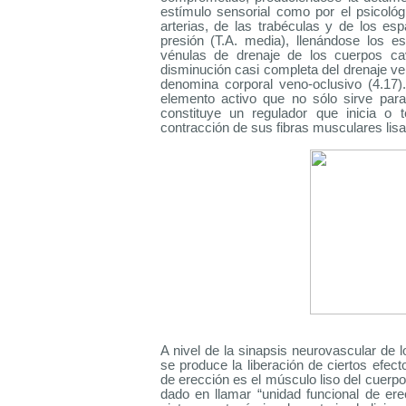
estímulo sensorial como por el psicológ
arterias, de las trabéculas y de los esp
presión (T.A. media), llenándose los e
vénulas de drenaje de los cuerpos ca
disminución casi completa del drenaje 
denomina corporal veno-oclusivo (4.17)
elemento activo que no sólo sirve para
constituye un regulador que inicia o 
contracción de sus fibras musculares lisa
A nivel de la sinapsis neurovascular de l
se produce la liberación de ciertos efecto
de erección es el músculo liso del cuerp
dado en llamar “unidad funcional de ere