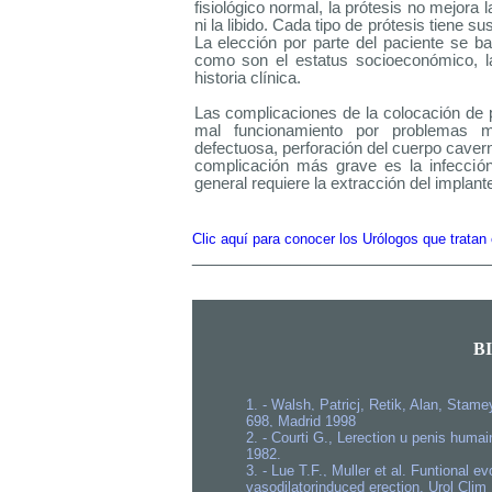
fisiológico normal, la prótesis no mejora 
ni la libido. Cada tipo de prótesis tiene s
La elección por parte del paciente se ba
como son el estatus socioeconómico, la
historia clínica.
Las complicaciones de la colocación de p
mal funcionamiento por problemas me
defectuosa, perforación del cuerpo cavern
complicación más grave es la infección
general requiere la extracción del implant
Clic aquí para conocer los Urólogos que tratan
______________________________
B
1. - Walsh, Patricj, Retik, Alan, Sta
698, Madrid 1998
2. - Courti G., Lerection u penis huma
1982.
3. - Lue T.F., Muller et al. Funtional e
vasodilatorinduced erection. Urol Cli