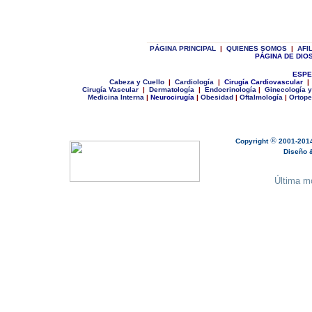
__________________________
P
ÁGINA PRINCIPAL
|
Q
UIENES SOMOS
|
A
FI
PÁGINA DE DIO
ESPE
C
abeza y Cuello
|
Cardiología
|
Cirugía Cardiovascular
|
Cirugía Vascular
|
Dermatología
|
Endocrinología
|
Ginecologí
a y
Medicina Interna
|
Neurocirugía
|
Obesidad
|
Oftalmología
|
Ortope
®
Copyright
2001-201
Diseño & 
Última mo