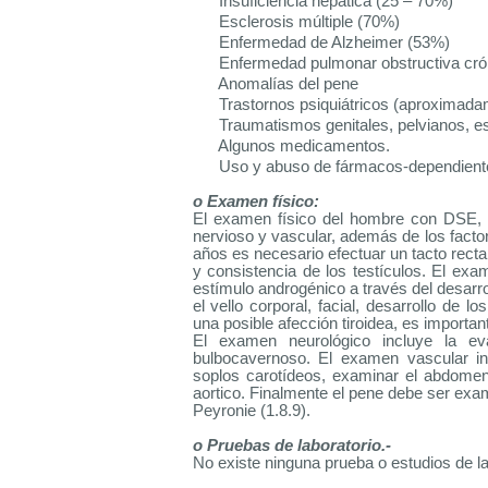
Insuficiencia hepática (25 – 70%)
Esclerosis múltiple (70%)
Enfermedad de Alzheimer (53%)
Enfermedad pulmonar obstructiva cr
Anomalías del pene
Trastornos psiquiátricos (aproximada
Traumatismos genitales, pelvianos, es
Algunos medicamentos.
Uso y abuso de fármacos-dependient
o Examen físico:
El examen físico del hombre con DSE, d
nervioso y vascular, además de los fact
años es necesario efectuar un tacto rectal
y consistencia de los testículos. El exa
estímulo androgénico a través del desarr
el vello corporal, facial, desarrollo de l
una posible afección tiroidea, es importan
El examen neurológico incluye la eval
bulbocavernoso. El examen vascular in
soplos carotídeos, examinar el abdomen
aortico. Finalmente el pene debe ser exam
Peyronie (1.8.9).
o Pruebas de laboratorio.-
No existe ninguna prueba o estudios de la