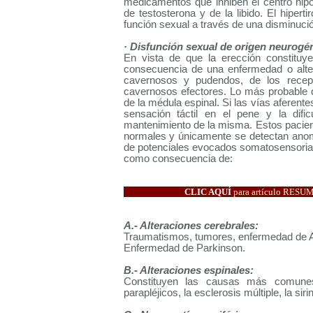
medicamentos que inhiben el centro hip
de testosterona y de la libido. El hipert
función sexual a través de una disminució
· Disfunción sexual de origen neurogén
En vista de que la erección constitu
consecuencia de una enfermedad o alter
cavernosos y pudendos, de los recept
cavernosos efectores. Lo más probable 
de la médula espinal. Si las vías aferente
sensación táctil en el pene y la dific
mantenimiento de la misma. Estos pacie
normales y únicamente se detectan anoma
de potenciales evocados somatosensorial
como consecuencia de:
CLIC AQUÍ
para artículo RES
A.- Alteraciones cerebrales:
Traumatismos, tumores, enfermedad de A
Enfermedad de Parkinson.
B.- Alteraciones espinales:
Constituyen las causas más comunes 
parapléjicos, la esclerosis múltiple, la sir