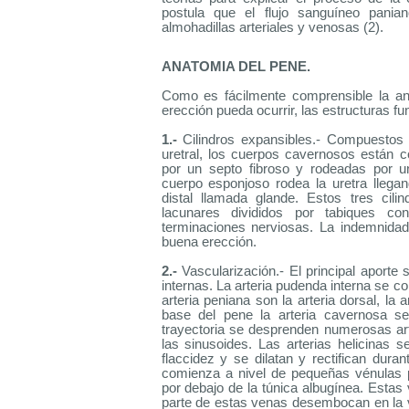
postula que el flujo sanguíneo panian
almohadillas arteriales y venosas (2).
|
ANATOMIA DEL
PENE
.
Como es fácilmente comprensible la a
erección
pueda ocurrir, las estructuras f
1.-
Cilindros expansibles.- Compuestos
uretral, los cuerpos cavernosos están 
por un septo fibroso y rodeadas por u
cuerpo esponjoso rodea la uretra llega
distal llamada glande. Estos tres cili
lacunares divididos por tabiques con
terminaciones nerviosas. La indemnidad
buena erección.
2.-
Vascularización.- El principal aporte
internas. La arteria pudenda interna se c
arteria peniana son la arteria dorsal, la a
base del pene la arteria cavernosa se
trayectoria se desprenden numerosas arteri
las sinusoides. Las arterias helicinas 
flaccidez y se dilatan y rectifican dura
comienza a nivel de pequeñas vénulas p
por debajo de la túnica albugínea. Esta
parte de estas venas desembocan en la v