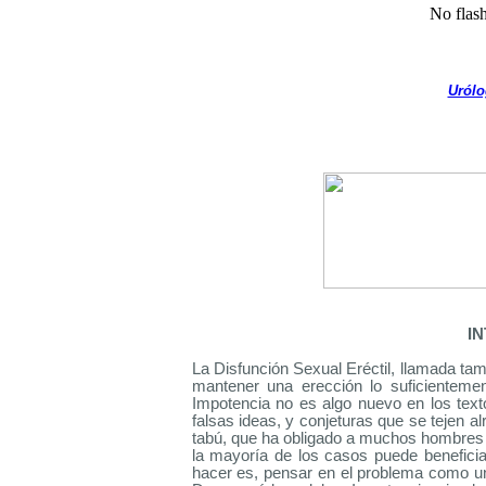
No flash
Urólo
I
La
Disfunción Sexual Eréctil
, llamada ta
mantener una
erección
lo suficientemen
Impotencia
no es algo nuevo en los text
falsas ideas, y conjeturas que se tejen a
tabú, que ha obligado a muchos hombres 
la mayoría de los casos puede benefici
hacer es, pensar en el problema como un