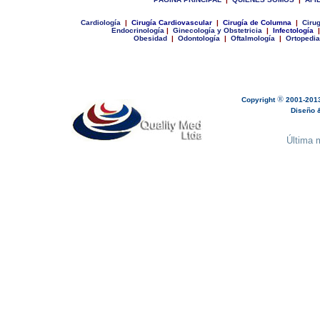
Cardiología
|
Cirugía Cardiovascular
|
Cirugía de Columna
|
Cirug
Endocrinología
|
Ginecologí
a y Obstetricia
|
Infectología
|
Obesidad
|
Odontologí
a
|
Oftalmología
|
Ortopedia
®
Copyright
2001-201
Diseño & 
Última m