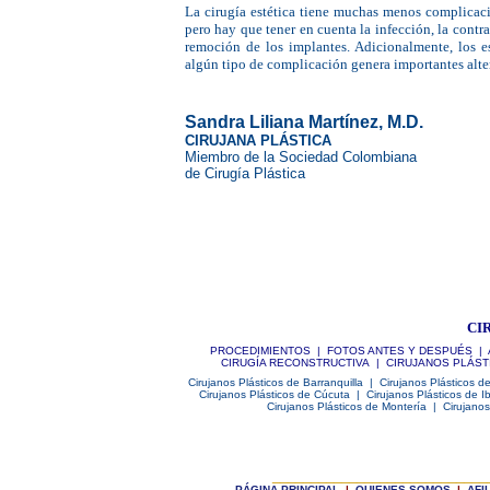
La cirugía estética tiene muchas menos complicaci
pero hay que tener en cuenta la infección, la contra
remoción de los implantes. Adicionalmente, los 
algún tipo de complicación genera importantes alte
|
|
Sandra Liliana Martínez, M.D.
CIRUJANA PLÁSTICA
Miembro de la Sociedad Colombiana
de Cirugía Plástica
|
CI
PROCEDIMIENTOS
|
FOTOS ANTES Y DESPUÉS
|
CIRUGÍA RECONSTRUCTIVA
|
CIRUJANOS PLÁST
Cirujanos Plásticos de Barranquilla
|
Cirujanos Plásticos d
Cirujanos Plásticos de Cúcuta
|
Cirujanos Plásticos de 
Cirujanos Plásticos de Montería
|
Cirujanos
____________________________
P
ÁGINA PRINCIPAL
|
Q
UIENES SOMOS
|
A
FI