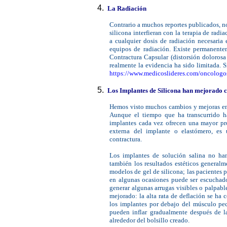
La Radiación
Contrario a muchos reportes publicados, no
silicona interfieran con la terapia de rad
a cualquier dosis de radiación necesaria 
equipos de radiación. Existe permanenteme
Contractura Capsular (distorsión dolorosa
realmente la evidencia ha sido limitada. 
https://www.medicoslideres.com/oncologo
Los Implantes de Silicona han mejorado c
Hemos visto muchos cambios y mejoras en 
Aunque el tiempo que ha transcurrido ha
implantes cada vez ofrecen una mayor pro
externa del implante o elastómero, es 
contractura.
Los implantes de solución salina no ha
también los resultados estéticos general
modelos de gel de silicona; las pacientes 
en algunas ocasiones puede ser escuchado
generar algunas arrugas visibles o palpable
mejorado: la alta rata de deflación se ha 
los implantes por debajo del músculo pec
pueden inflar gradualmente después de la
alrededor del bolsillo creado.