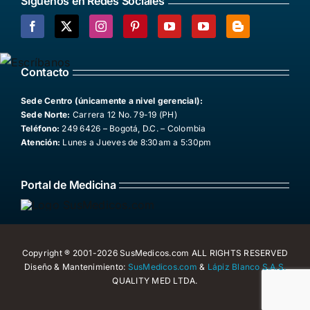
Siguenos en Redes Sociales
Facebook
X
Instagram
Pinterest
YouTube
YouTube
Blogger
Contacto
Sede Centro (únicamente a nivel gerencial):
Sede Norte:
Carrera 12 No. 79-19 (PH)
Teléfono:
249 6426 – Bogotá, D.C. – Colombia
Atención:
Lunes a Jueves de 8:30am a 5:30pm
Portal de Medicina
Copyright ® 2001-2026 SusMedicos.com ALL RIGHTS RESERVED
Diseño & Mantenimiento:
SusMedicos.com
&
Lápiz Blanco S.A.S.
QUALITY MED LTDA.