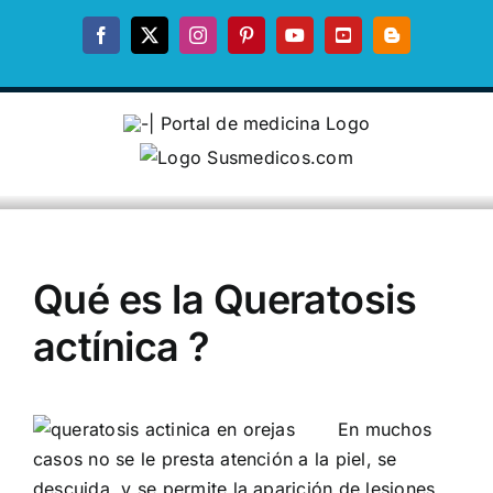
Skip
to
Facebook
X
Instagram
Pinterest
YouTube
YouTube
Blogger
content
Qué es la Queratosis
actínica ?
En muchos
casos no se le presta atención a la piel, se
descuida, y se permite la aparición de lesiones,