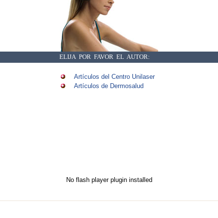
ELIJA POR FAVOR EL AUTOR:
Artículos del Centro Unilaser
Artículos de Dermosalud
No flash player plugin installed
_________________________________________________