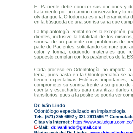
El Paciente debe conocer sus opciones y deja
tratamiento por un camino conservador y lo m
olvidar que la Ortodoncia es una herramienta d
en la búsqueda de una sonrisa sana que cum
La Implantología Dental no es la excepción, p
dientes, inclusive la totalidad de los mismo
sonrisa de un paciente con problemas de per
parte de Pacientes, solicitando siempre que a
color y forma, exigiendo materiales que re
supuesto cumplan con los parámetros de la
Cada proceso en Odontología, no importa la D
tema, pues hasta en la Odontopediatría se ha
tienen expectativas Estéticas importantes,
comprometer su sonrisa frente a su grupo de 
cuenta y escucharles para garantizar darle
transitorios, pues a la postre se podría ver co
Dr. Iván Lindo
Odontólogo especializado en Implantología
Tels. (571)
255 6692 y 321-2911596 ** Conmutador
Citas vía Internet:
:
https://www.
saludguru.com.co/
E-
Mail:
dr.ivanlindo@gmail.com
Página web del Dr. Lindo:
www.drivanlindo.co