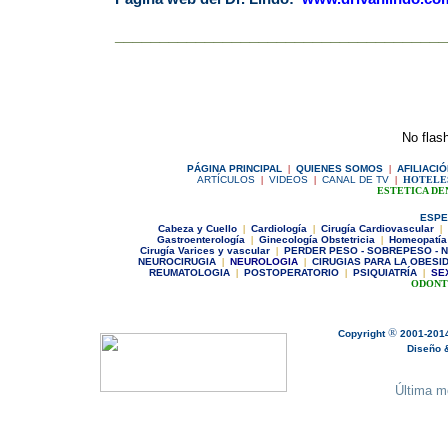
_____________________________________
No flash
P
ÁGINA PRINCIPAL
|
Q
UIENES SOMOS
|
A
FILIACI
ARTÍCULOS
|
VIDEOS
|
CANAL DE TV
|
HOTELE
ESTETICA DE
ESPE
C
abeza y Cuello
|
Cardiología
|
Cirugía Cardiovascular
|
Gastroenterología
|
Ginecologí
a Obstetricia
|
Homeopatía
Cirugía Varices y vascular
|
PERDER PESO - SOBREPESO - N
NEUROCIRUGIA
|
NEUROLOGIA
|
CIRUGIAS PARA LA OBESI
REUMATOLOGIA
|
POSTOPERATORIO
|
PSIQUIATRÍA
|
SE
ODONT
®
Copyright
2001-201
Diseño & 
Última m