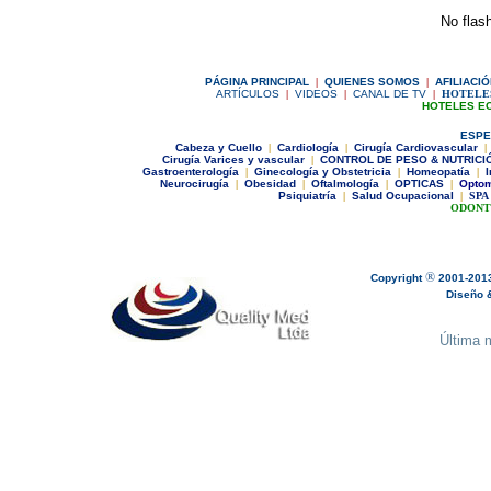
No flash
P
ÁGINA PRINCIPAL
|
Q
UIENES SOMOS
|
A
FILIACI
ARTÍCULOS
|
VIDEOS
|
CANAL DE TV
|
HOTELE
HOTELES E
ESPE
C
abeza y Cuello
|
Cardiología
|
Cirugía Cardiovascular
|
Cirugía Varices y vascular
|
CONTROL DE PESO & NUTRICI
Gastroenterología
|
Ginecologí
a y Obstetricia
|
Homeopatía
|
I
Neurocirugía
|
Obesidad
|
Oftalmología
|
OPTICAS
|
Optom
Psiquiatría
|
Salud Ocupacional
|
SPA
ODONT
®
Copyright
2001-201
Diseño & 
Última m