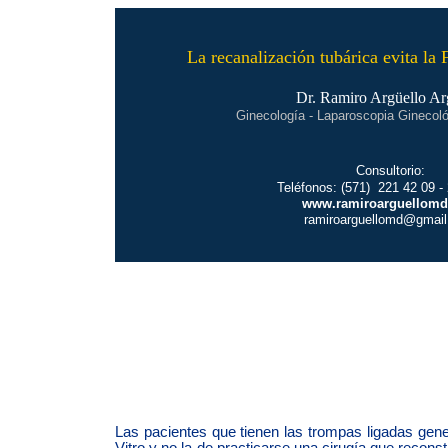
La recanalización tubárica evita la F
Dr. Ramiro Argüello Ar
Ginecología - Laparoscopia Ginecológi
Consultorio:
Teléfonos: (571) 221 42 09 -
www.ramiroarguellom
ramiroarguellomd@gmai
Las pacientes que tienen las trompas ligadas gen
Vitro
y no la de practicarse una cirugía que recons