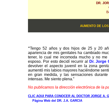
DR. JO
B
AUMENTO DE LOS
|
“
Tengo 52 años y dos hijos de 25 y 20 añ
apariencia de mis genitales ha cambiado much
tener, lo cual me incomoda mucho y no me 
esposo. Por esto decidí recurrir al
Dr. Jorge 
devolver el aspecto juvenil en la zona geni
aumentó mis labios mayores haciéndome sentir
en gran medida
,
y las sensaciones durante 
intensas
. Me siento plena.”
No publicamos la dirección electrónica de la pa
|
CLIC AQUI PARA CONOCER AL DOCTOR JORGE A. 
Página Web del DR. J.A. GARCIA
____________________________________