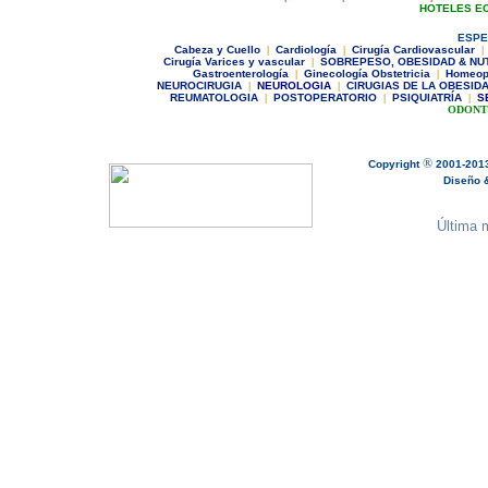
HOTELES E
ESPE
C
abeza y Cuello
|
Cardiología
|
Cirugía Cardiovascular
|
Cirugía Varices y vascular
|
SOBREPESO, OBESIDAD & NU
Gastroenterología
|
Ginecologí
a Obstetricia
|
Homeop
NEUROCIRUGIA
|
NEUROLOGIA
|
CIRUGIAS DE LA OBESID
REUMATOLOGIA
|
POSTOPERATORIO
|
PSIQUIATRÍA
|
S
ODONT
®
Copyright
2001-201
Diseño & 
Última m