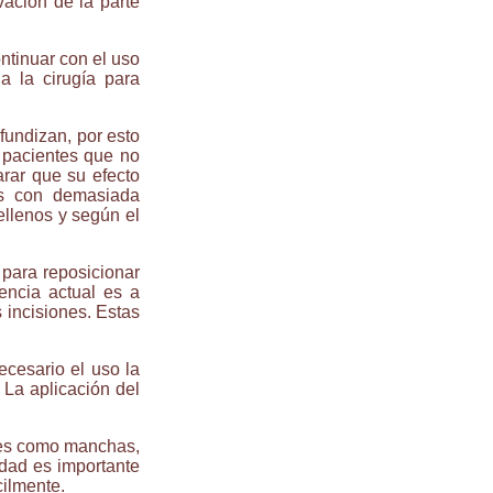
vación de la parte
ntinuar con el uso
 la cirugía para
fundizan, por esto
a pacientes que no
arar que su efecto
es con demasiada
ellenos y según el
l para reposicionar
dencia actual es a
 incisiones. Estas
cesario el uso la
La aplicación del
ales como manchas,
edad es importante
cilmente.