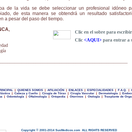
pa de la vida se debe seleccionar un profesional idóneo pa
piado, de esta manera se obtendrá un resultado satisfactor
en a pesar del paso del tiempo.
NCA,
Clic en el sobre para escribir
Clic
<AQUI>
para entrar a 
edad
gía
_______________________________________________________
________________________________________________________________
RINCIPAL
|
Q
UIENES SOMOS
|
A
FILIACIÓN
|
E
NLACES
|
E
SPECIALIDADES
|
F
.
A
.
Q
.
|
lástica
|
C
abeza y Cuello
|
Cirugía de Tórax
|
Cirugía Vascular
|
Dermatología
|
Endocr
na
|
Odontología
|
Oftalmología
|
Ortopedia
|
Otorrinos
|
Otología
|
Trasplante de Org
®
Copyright
2001-2014
SusMedicos.com
ALL RIGHTS RESERVED