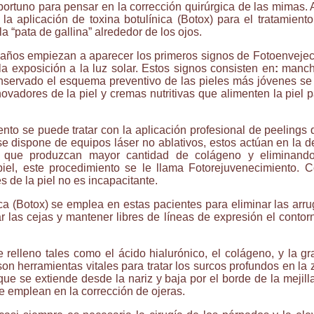
rtuno para pensar en la corrección quirúrgica de las mimas. 
la aplicación de toxina botulínica (Botox) para el tratamient
la “pata de gallina” alrededor de los ojos.
años empiezan a aparecer los primeros signos de Fotoenvejeci
a exposición a la luz solar. Estos signos consisten en
:
mancha
nservado el esquema preventivo de las pieles más jóvenes se
ovadores de la piel y cremas nutritivas que alimenten la piel 
ento se puede tratar con la aplicación profesional de peelings q
se dispone de equipos láser no ablativos, estos actúan en la 
a que produzcan mayor cantidad de colágeno y eliminan
piel, este procedimiento se le llama Fotorejuvenecimiento. 
s de la piel no es incapacitante.
ica (Botox) se emplea en estas pacientes para eliminar las ar
ar las cejas y mantener libres de líneas de expresión el contor
 relleno tales como el ácido hialurónico, el colágeno, y la g
on herramientas vitales para tratar los surcos profundos en l
ue se extiende desde la nariz y baja por el borde de la mejilla
 emplean en la corrección de ojeras.