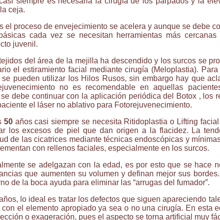
asi siempre es necesaria la cirugía de los párpados y la ele
 la ceja.
 el proceso de envejecimiento se acelera y aunque se debe co
básicas cada vez se necesitan herramientas más cercanas a
to juvenil.
tejidos del área de la mejilla ha descendido y los surcos se pro
io el estiramiento facial mediante cirugía (Meloplastia). Par
 se pueden utilizar los Hilos Rusos, sin embargo hay que acl
juvenecimiento no es recomendable en aquellas pacient
 se debe continuar con la aplicación periódica del Botox , los r
 paciente el láser no ablativo para Fotorejuvenecimiento.
s
50
años casi siempre se necesita Ritidoplastia o Lifting facia
irar los excesos de piel que dan origen a la flacidez. La ten
itud de las cicatrices mediante técnicas endoscópicas y mínimas
ementan con rellenos faciales, especialmente en los surcos.
almente se adelgazan con la edad, es por esto que se hace ne
tancias que aumenten su volumen y definan mejor sus bordes. 
rno de la boca ayuda para eliminar las “arrugas del fumador”.
años, lo ideal es tratar los defectos que siguen apareciendo t
s con el elemento apropiado ya sea o no una cirugía. En esta 
rección o exageración, pues el aspecto se torna artificial muy fá