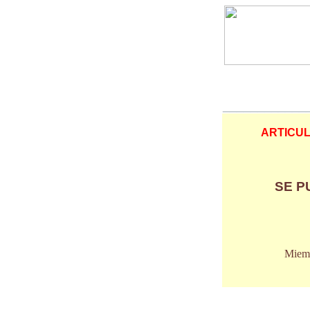
____________
ARTICU
SE P
Miemb