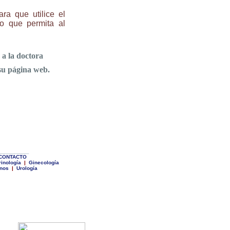
ra que utilice el
io que permita al
 a la doctora
su página web.
________
C
ONTACTO
inología
|
Ginecología
anos
|
Urología