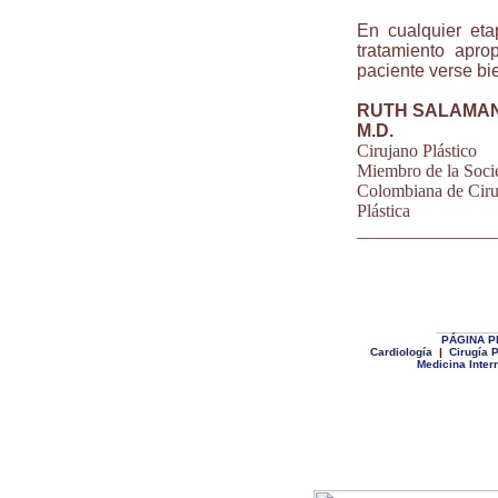
En cualquier eta
tratamiento apro
paciente verse bi
RUTH SALAMA
M.D.
Cirujano Plástico
Miembro de la Soci
Colombiana de Ciru
Plástica
_______________
|
|
________
P
ÁGINA P
Cardiología
|
Cirugía P
Medicina Inter