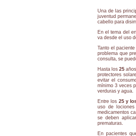
Una de las princ
juventud permanen
cabello para disim
En el tema del en
va desde el uso d
Tanto el paciente
problema que pre
consulta, se puede
Hasta los
25
años 
protectores solar
evitar el consumo
mínimo 3 veces p
verduras y agua.
Entre los
25 y lo
uso de lociones
medicamentos casi
se deben aplicar
prematuras.
En pacientes que