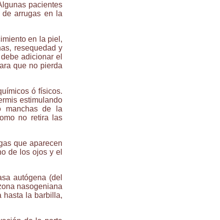
Algunas pacientes
o de arrugas en la
miento en la piel,
s, resequedad y
 debe adicionar el
para que no pierda
uímicos ó físicos.
dermis estimulando
do manchas de la
Como no retira las
rugas que aparecen
no de los ojos y el
rasa autógena (del
a zona nasogeniana
 hasta la barbilla,