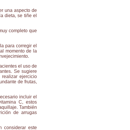
er una aspecto de
 dieta, se tiñe el
l muy completo que
a para corregir el
 al momento de la
envejecimiento
.
acientes el uso de
tantes. Se sugiere
realizar ejercicio
ndante de frutas,
esario incluir el
itamina C, estos
aquillaje. También
rición de arrugas
n considerar este