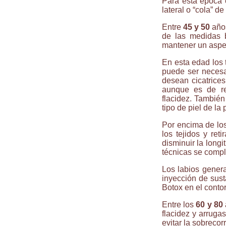
Para esta época c
lateral o “cola” de
Entre
45 y 50
años
de las medidas 
mantener un aspec
En esta edad los 
puede ser necesar
desean cicatrices
aunque es de re
flacidez. También
tipo de piel de la
Por encima de lo
los tejidos y ret
disminuir la long
técnicas se compl
Los labios gener
inyección de sus
Botox en el conto
Entre los
60 y 80
flacidez y arruga
evitar la sobrecor