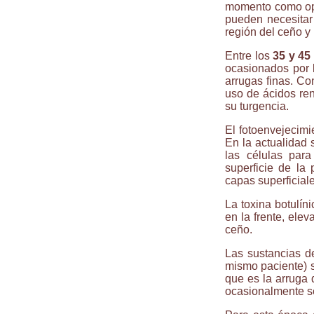
momento como opo
pueden necesitar 
región del ceño y 
Entre los
35 y 45
ocasionados por l
arrugas finas. Co
uso de ácidos ren
su turgencia.
El fotoenvejecimi
En la actualidad 
las células par
superficie de la 
capas superficiale
La toxina botulín
en la frente, elev
ceño.
Las sustancias de
mismo paciente) s
que es la arruga q
ocasionalmente se