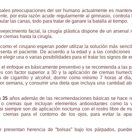
ipales preocupaciones del ser humano actualmente es manten
te, por esta razón acude regularmente al gimnasio, controla la
ular las canas, todo para tratar de ganare la batalla al tiempo.
vejecimiento facial, la cirugía plástica dispone de un arsena
e cremas hasta la cirugía.
 como el cirujano esperan poder utilizar la solución más sencill
senta el paciente. De acuerdo a la edad y a las condiciones
 elegir una o varias posibilidades para el tratar los signos de 
el enfoque es básicamente preventivo y se recomienda a las p
es con factor superior a 30 y la aplicación de cremas humec
 de cigarrillo y alcohol, dormir como mínimo 7 horas al día, 
or semana, y consumir una dieta que incluya una cantidad abu
s 35
años además de las recomendaciones básicas se hace nec
 o cremas que incluyan elementos antioxidantes como la v
 siempre son de aplicación nocturna con el rostro libre de m
 cremas para el contorno de los ojos, para evitar la apa
 presentan herencia de “bolsas” bajo los párpados, puede