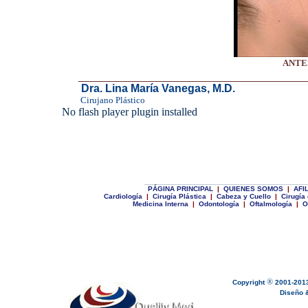
ANT
______________________________________
Dra. Lina María Vanegas
, M.D.
Cirujano Plástico
No flash player plugin installed
__________________________________
P
ÁGINA PRINCIPAL
|
Q
UIENES SOMOS
|
A
FI
Cardiología
|
Cirugía Plástica
|
C
abeza y Cuello
|
Cirugía
Medicina Interna
|
Odontología
|
Oftalmología
|
O
®
Copyright
2001-201
Diseño & 