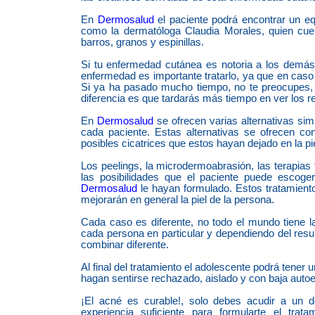
En
Dermosalud
el paciente podrá encontrar un eq
como la dermatóloga Claudia Morales, quien cue
barros, granos y espinillas.
Si tu enfermedad cutánea es notoria a los demá
enfermedad es importante tratarlo, ya que en caso co
Si ya ha pasado mucho tiempo, no te preocupes, n
diferencia es que tardarás más tiempo en ver los 
En
Dermosalud
se ofrecen varias alternativas s
cada paciente. Estas alternativas se ofrecen con
posibles cicatrices que estos hayan dejado en la p
Los peelings, la microdermoabrasión, las terapias 
las posibilidades que el paciente puede escog
Dermosalud
le hayan formulado. Estos tratamiento
mejorarán en general la piel de la persona.
Cada caso es diferente, no todo el mundo tiene
cada persona en particular y dependiendo del resul
combinar diferente.
Al final del tratamiento el adolescente podrá tener un
hagan sentirse rechazado, aislado y con baja aut
¡El acné es curable!, solo debes acudir a un 
experiencia suficiente para formularte el t