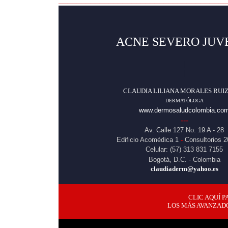
_____________________________________
ACNE SEVERO JUV
|
|
CLAUDIA LILIANA MORALES RUIZ,
DERMATÓLOG
A
www.dermosaludcolombia.co
---
Av. Calle 127 No. 19 A - 28
Edificio Acomédica 1
-
Consultorios 2
Celular: (57) 313 831 7155
Bogotá, D.C. - Colombia
claudiaderm@yahoo.es
CLIC AQUÍ 
LOS MÁS AVANZAD