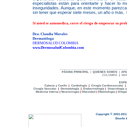
especialistas están para orientarte y hacer lo 
inseguridades. Aunque, en este momento parezca 
sin tener que esperar siete meses, un año o más. 
|
Si usted se automedica, corre el riesgo de empeorar su pr
|
Dra. Claudia Morales
D
ermatóloga
DERMOSALUD COLOMBIA
www.DermosaludColombia.com
__________________________
P
ÁGINA PRINCIPAL
|
Q
UIENES SOMOS
|
A
FI
COLOMBIA
|
MAP
ESPE
C
abeza y Cuello
|
Cardiología
|
Cirugía Cardiovascular
|
Cirugía Vascular
|
Dermatología
|
Endocrinología
|
Ginecologí
a y
Medicina Interna
|
Neurocirugía
|
Obesidad
|
Oftalmología
|
Ortope
®
Copyright
2001-201
Diseño & 