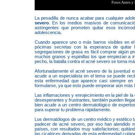
Fotos Antes y
|
La pesadilla de nunca acabar para cualquier ado
severo
. En los medios masivos de comunicació
astringentes que prometen quitar esos incómodo
adolescencia.
Cuando aparece uno o más barros visibles en el 
pócimas secretas con la esperanza de quitar 
segregaciones de grasa es fácil comprar algún pr
muchos granos y espinillas los que empiezan a in
pecho, la batalla contra el
acné
severo se torna más
Afortunadamente el acné severo de la juventud 
acude a un especialista en el tema se puede reci
esta enfermedad que aparece casi siempre en l
formularse, ya que esto puede empeorar aún más l
Las inflamaciones y enrojecimiento en la piel de l
desesperantes y frustrantes, también pueden llega
bien acude a un centro dermatológico de experto
para superar tu problema rápidamente.
Los dermatólogos de un centro médico y estético 
padecer de acné severo, por eso han atendido m
países, con resultados muy satisfactorios; quitán
las cicatrices derivadas de esta enfermedad cutá