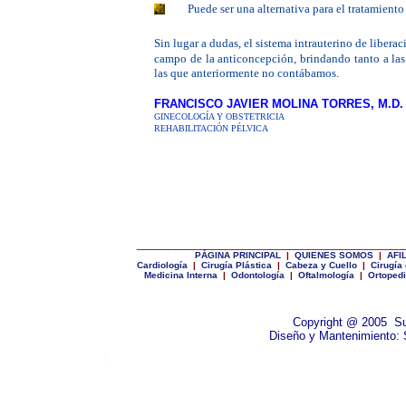
Puede ser una alternativa para el tratamiento
|
Sin lugar a dudas
,
el sistema intrauterino de liber
campo de la anticoncepción, brindando tanto a las
las que anteriormente no contábamos.
|
FRANCISCO JAVIER MOLINA TORRES
,
M
.
D.
GINECOLOGÍA Y OBSTETRICIA
REHABILITACIÓN PÉLVICA
__________________________________________
P
ÁGINA PRINCIPAL
|
Q
UIENES SOMOS
|
A
FI
Cardiología
|
Cirugía Plástica
|
C
abeza y Cuello
|
Cirugía
Medicina Interna
|
Odontología
|
Oftalmología
|
Ortoped
Copyright @ 200
5
S
Diseño y Mantenimiento:
|