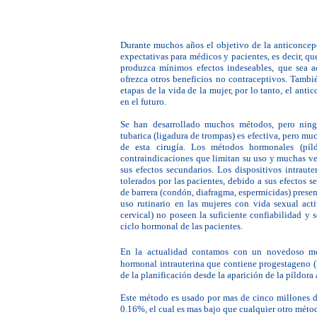
Durante muchos años el objetivo de la
anticoncep
e
x
pectativas para médicos y pacientes, es decir, qu
produzca mínimos efectos indeseables, que sea a
ofrezca otros beneficios no
contraceptivos
. Tambi
etapas de la vida de la mujer, por lo tanto, el
antic
en el futuro.
Se han desarrollado muchos métodos, pero ning
tubarica (ligadura de trompas) es efectiva, pero mu
de esta cirugía. Los métodos hormonales (píldo
contraindicaciones que limitan su uso y muchas ve
sus efectos secundarios. Los dispositivos intraut
tolerados por las pacientes, debido a sus efectos
de barrera (condón, diafragma, espermicidas) presen
uso rutinario en las mujeres con vida sexual act
cervical) no poseen la suficiente confiabilidad y
ciclo hormonal de las pacientes.
En la actualidad contamos con un novedoso 
hormonal intrauterina que contiene progestageno (l
de la planificación desde la aparición de la píldora
Este método es usado por mas de cinco millones d
0.16%, el cual es mas bajo que cualquier otro métod