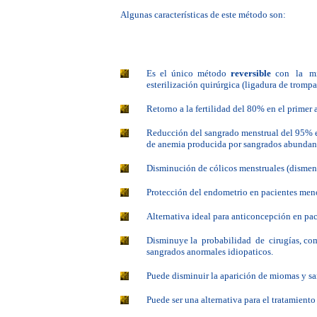
Algunas características de este método son:
|
Es
el
único
método
reversible
con
la
m
esterilización quirúrgica (ligadura de trompa
|
Retorno a la fertilidad del 80% en el primer 
|
Reducción del sangrado menstrual del 95% e
de anemia producida por sangrados abundante
|
Disminución de cólicos menstruales (dismeno
|
Protección del endometrio en pacientes men
|
Alternativa ideal para anticoncepción en pa
|
Disminuye la
probabilidad
de
cirugías
,
co
sangrados anormales idiopaticos.
|
Puede disminuir la aparición de miomas y sa
|
Puede ser una alternativa para el tratamiento
|