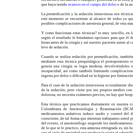
que haya tenido
avances en el campo del dolor
o de la an
La premedicación y la sedación intravenosa son técnicas
este momento se encuentran al alcance de todos ya que
posibles complicaciones de anestesia general, de esta man
Y como funcionan estas técnicas? es muy sencillo, en la
según el resultado le brindamos opciones para que él d
horas antes de la cirugía y así nuestro paciente asiste al
leve de sedación.
Cuando se realiza sedación por premedicación, también
mediante esta técnica prequirúrgica el postoperatorio es
genera una cirugía se logra moderar, devolviéndoles 
incapacidad; así como también limitando complicaciones
ingesta por dolor o dificultad en la higiene por limitació
Para el caso de la sedación intravenosa es totalmente dis
de la sedación, pero viene por sus propios medios con
dolorosa, no necesita exámenes previos, no hay que hosp
Esta técnica que practicamos diariamente en nuestra c
Colombiana de Anestesiología y Reanimación (SCAR
medicamentos sedativos induce sueño y control del do
consciente, de tal forma que mientras trabajamos usted p
del evento, el anestesiólogo suspende los medicamentos
de lo que se le practico, esta amnesia retrograda es, sin 
con el ciclo de ansiedad que produce la visita al odontó