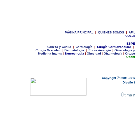
P
ÁGINA PRINCIPAL
|
Q
UIENES SOMOS
|
A
FI
COLO
ESPE
C
abeza y Cuello
|
Cardiología
|
Cirugía Cardiovascular
|
Cirugía Vascular
|
Dermatología
|
Endocrinología
|
Ginecologí
a y
Medicina Interna
|
Neurocirugía
|
Obesidad
|
Oftalmología
|
Ortope
Odont
®
Copyright
2001-201
Diseño & 
Última m