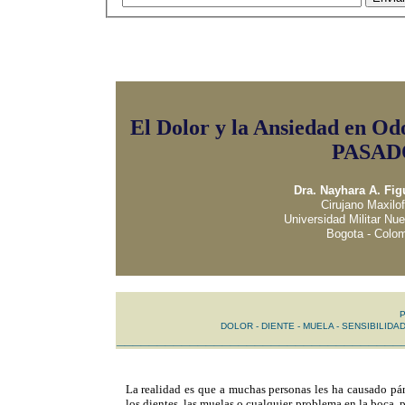
El Dolor y la Ansiedad en 
PASAD
Dra. Nayhara A. Fig
Cirujano Maxilof
Universidad Militar Nu
Bogota - Colo
DOLOR -
DIENTE
-
MUELA
-
SENSIBILIDA
___________________________________
|
La realidad es que a muchas personas les ha causado pán
los dientes, las muelas o cualquier problema en la boca, p