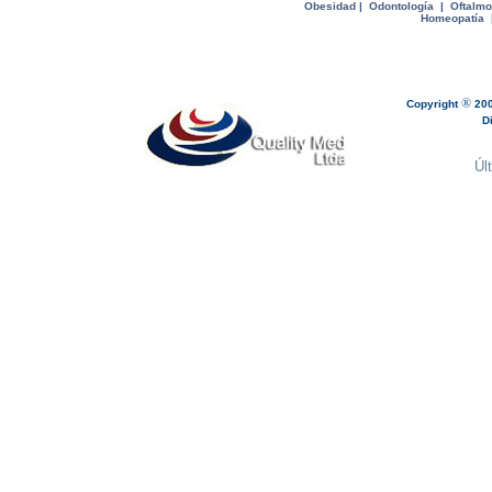
Obesidad
|
Odontología
|
Oftalmo
Homeopatía
®
Copyright
200
Dise
Úl