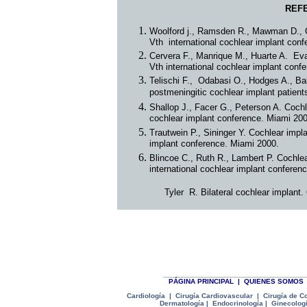
REF
Woolford j., Ramsden R., Mawman D., Gil
Vth international cochlear implant con
Cervera F., Manrique M., Huarte A.
Eva
Vth international cochlear implant conf
Telischi F., Odabasi O., Hodges A., Ba
postmeningitic cochlear implant patient
Shallop J., Facer G., Peterson A. Cochle
cochlear implant conference. Miami 200
Trautwein P., Sininger Y. Cochlear impl
implant conference. Miami 2000.
Blincoe C., Ruth R., Lambert P. Cochlear
international cochlear implant conferen
Tyler R. Bilateral cochlear implant.
______________________________
P
ÁGINA PRINCIPAL
|
Q
UIENES SOMOS
Cardiología
|
Cirugía Cardiovascular
|
Cirugía de C
Dermatología
|
Endocrinología
|
Ginecolog