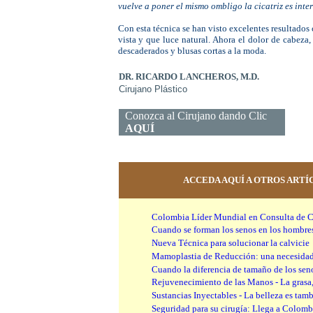
vuelve a poner el mismo ombligo la cicatriz es inter
Con esta técnica se han visto excelentes resultados
vista y que luce natural. A
hora el dolor de cabeza, 
descaderados y blusas cortas a la moda.
|
DR. RICARDO LANCHEROS, M.D.
Cirujano Plástico
Conozca al Cirujano dando Clic
AQUÍ
ACCEDA AQUÍ A OTROS ARTÍ
Colombia Líder Mundial en Consulta de Cir
Cuando se forman los senos en los hombre
Nueva Técnica para solucionar la calvicie
Mamoplastia de Reducción: una necesidad
Cuando la diferencia de tamaño de los sen
Rejuvenecimiento de las Manos - La grasa,
Sustancias Inyectables - La belleza es ta
Seguridad para su cirugía: Llega a Colom