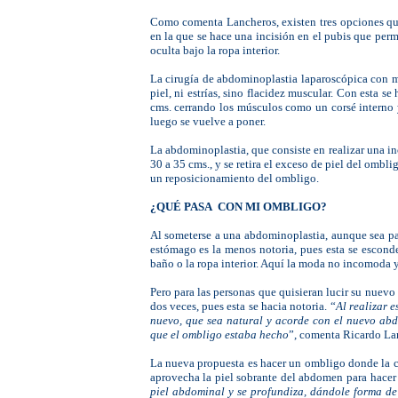
Como comenta Lancheros, existen tres opciones qui
en la que se hace una incisión en el pubis que permi
oculta bajo la ropa interior.
La cirugía de abdominoplastia laparoscópica con m
piel, ni estrías, sino flacidez muscular. Con esta 
cms. cerrando los músculos como un corsé interno 
luego se vuelve a poner.
La abdominoplastia, que consiste en realizar una 
30 a 35 cms., y se retira el exceso de piel del ombl
un reposicionamiento del ombligo.
¿QUÉ PASA CON MI OMBLIGO?
Al someterse a una abdominoplastia, aunque sea pa
estómago es la menos notoria, pues esta se esconde
baño o la ropa interior. Aquí la moda no incomoda 
Pero para las personas que quisieran lucir su nuevo
dos veces, pues esta se hacia notoria. “
Al realizar 
nuevo, que sea natural y acorde con el nuevo abd
que el ombligo estaba hecho
”, comenta Ricardo L
La nueva propuesta es hacer un ombligo donde la ci
aprovecha la piel sobrante del abdomen para hacer 
piel abdominal y se profundiza, dándole forma de