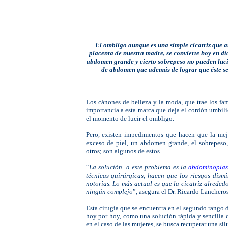
|
_______________________________
|
|
El ombligo aunque es una simple cicatriz que a
placenta de nuestra madre, se convierte hoy en día
abdomen grande y cierto sobrepeso no pueden lucir 
de abdomen que además de lograr que éste sea
Los cánones de belleza y la moda, que trae los f
importancia a esta marca que deja el cordón umbili
el momento de lucir el ombligo.
Pero, existen impedimentos que hacen que la mejor
exceso de piel, un abdomen grande, el sobrepeso,
otros; son algunos de estos.
“
La solución a este problema es la
abdominoplas
técnicas quirúrgicas, hacen que los riesgos dismi
notorias. Lo más actual es que la cicatriz alreded
ningún complejo
”, asegura el Dr. Ricardo Lanchero
Esta cirugía que se encuentra en el
segundo rango de
hoy por hoy, como una solución rápida y sencilla 
en el caso de las mujeres, se busca recuperar una si