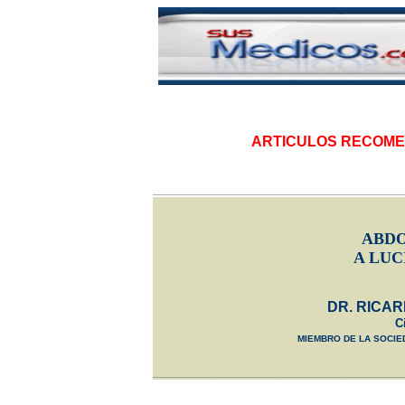
|
ARTICULOS RECOM
_______________________________
|
|
ABDO
A LUC
DR. RICAR
C
MIEMBRO DE LA SOCIE
_______________________________
|
|