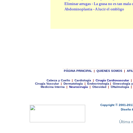
Eliminar arrugas - La grasa no es tan mala
Abdominoplastia - A lucir el ombligo
__________________________
P
ÁGINA PRINCIPAL
|
Q
UIENES SOMOS
|
A
FI
C
abeza y Cuello
|
Cardiología
|
Cirugía Cardiovascular
|
Cirugía Vascular
|
Dermatología
|
Endocrinología
|
Ginecologí
a y
Medicina Interna
|
Neurocirugía
|
Obesidad
|
Oftalmología
|
®
Copyright
2001-201
Diseño & 
Última m