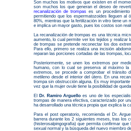
Son muchos los motivos que existen en el moment
son muchos los que generan el deseo de reverti
recanalización de trompas
es un procedimiento 
permitiendo que los espermatozoides lleguen al ó
80%, mientras que la fertilización in vitro tiene u
e implica un mayor gasto, pues los costos son rea
La recanalización de trompas es una técnica microq
aumento, lo cual permite ver los tejidos y realizar
de trompas se pretende reconectar los dos extre
Para ello, primero se realiza una incisión abdomin
reparan las porciones cortadas de las trompas, loca
Posteriormente, se unen los extremos por medi
humano, con lo cual se preserva al máximo la v
extremos, se procede a comprobar el tránsito d
metileno desde el interior del útero. En una recana
trompa sin obstrucción alguna. Es muy important
vez que la mujer ovule tiene la posibilidad de que
El
Dr. Ramiro Arguello
es uno de los especialis
trompas de manera efectiva, caracterizado por una
ha desarrollado una técnica propia que explica la c
Para el post operatorio, recomienda el Dr. Argue
barrera durante los 2 siguientes meses, tras los cu
(histerosalpingografía) que permita confirmar qu
sexual normal y la búsqueda del nuevo miembro de