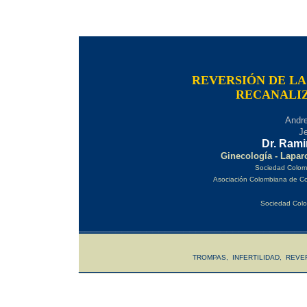
|
|
REVERSIÓN DE LA
RECANALI
Andre
Je
Dr. Rami
Ginecología - Laparo
Sociedad Colomb
Asociación Colombiana de Colp
Sociedad Colom
_____________________________________
|
TROMPAS
,
INFERTILIDAD
,
REVE
_____________________________________
|
|
|