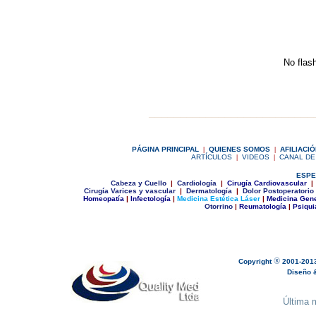
No flash
|
__________________________
|
P
ÁGINA PRINCIPAL
|
Q
UIENES SOMOS
|
A
FILIACI
ARTÍCULOS
|
VIDEOS
|
CANAL DE
ESPE
C
abeza y Cuello
|
Cardiología
|
Cirugía Cardiovascular
|
Cirugía Varices y vascular
|
Dermatología
|
Dolor Postoperatorio
Homeopatía
|
Infectología
|
Medicina Estética Láser
|
Medicina Gene
Otorrino
|
Reumatología
|
Psiqui
®
Copyright
2001-201
Diseño & 
Última m