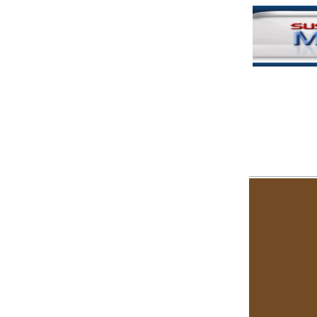
|
__________