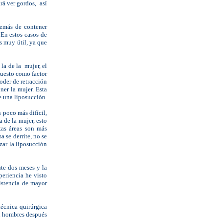
rá ver gordos, así
demás de contener
En estos casos de
s muy útil, ya que
la de la mujer, el
upuesto como factor
poder de retracción
ner la mujer. Esta
e una liposucción.
 poco más difícil,
 de la mujer, esto
tas áreas son más
a se derrite, no se
zar la liposucción
te dos meses y la
periencia he visto
istencia de mayor
técnica quirúrgica
en hombres después