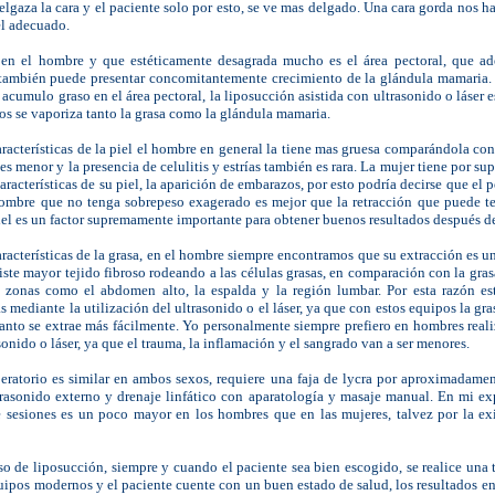
elgaza la cara y el paciente solo por esto, se ve mas delgado. Una cara gorda nos ha
el adecuado.
 en el hombre y que estéticamente desagrada mucho es el área pectoral, que a
también puede presentar concomitantemente crecimiento de la glándula mamaria. 
acumulo graso en el área pectoral, la liposucción asistida con ultrasonido o láser e
 se vaporiza tanto la grasa como la glándula mamaria.
aracterísticas de la piel el hombre en general la tiene mas gruesa comparándola con 
es menor y la presencia de celulitis y estrías también es rara. La mujer tiene por s
aracterísticas de su piel, la aparición de embarazos, por esto podría decirse que el 
hombre que no tenga sobrepeso exagerado es mejor que la retracción que puede te
piel es un factor supremamente importante para obtener buenos resultados después d
aracterísticas de la grasa, en el hombre siempre encontramos que su extracción es un
iste mayor tejido fibroso rodeando a las células grasas, en comparación con la grasa
 zonas como el abdomen alto, la espalda y la región lumbar. Por esta razón es
s mediante la utilización del ultrasonido o el láser, ya que con estos equipos la gras
tanto se extrae más fácilmente. Yo personalmente siempre prefiero en hombres reali
sonido o láser, ya que el trauma, la inflamación y el sangrado van a ser menores.
eratorio es similar en ambos sexos, requiere una faja de lycra por aproximadamen
trasonido externo y drenaje linfático con aparatología y masaje manual. En mi ex
 sesiones es un poco mayor en los hombres que en las mujeres, talvez por la ex
 de liposucción, siempre y cuando el paciente sea bien escogido, se realice una 
ipos modernos y el paciente cuente con un buen estado de salud, los resultados 