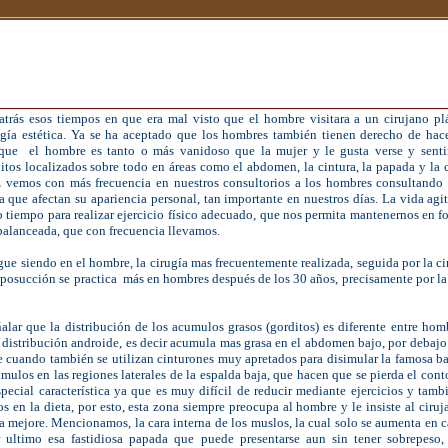
__________________________________________________
__________________________________________________
trás esos tiempos en que era mal visto que el hombre visitara a un cirujano plá
rugía estética. Ya se ha aceptado que los hombres también tienen derecho de hace
que el hombre es tanto o más vanidoso que la mujer y le gusta verse y sentir
ditos localizados sobre todo en áreas como el abdomen, la cintura, la papada y la c
 vemos con más frecuencia en nuestros consultorios a los hombres consultando 
 que afectan su apariencia personal, tan importante en nuestros días. La vida ag
 tiempo para realizar ejercicio físico adecuado, que nos permita mantenernos en 
balanceada, que con frecuencia llevamos.
gue siendo en el
hombre
, la cirugía mas frecuentemente realizada, seguida por la ci
iposucción se practica más en hombres después de los 30 años, precisamente por la
alar que la distribución de los acumulos grasos (gorditos) es diferente entre hom
distribución androide, es decir acumula mas grasa en el abdomen bajo, por debajo
 cuando también se utilizan cinturones muy apretados para disimular la famosa b
mulos en las regiones laterales de la espalda baja, que hacen que se pierda el conto
special característica ya que es muy difícil de reducir mediante ejercicios y ta
s en la dieta, por esto, esta zona siempre preocupa al hombre y le insiste al ciruj
la mejore. Mencionamos, la cara interna de los muslos, la cual solo se aumenta en 
 ultimo esa fastidiosa papada que puede presentarse aun sin tener sobrepeso,