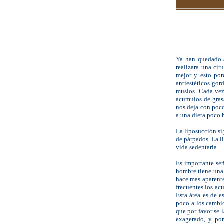
__________
|
||
|
|
__________
Ya han quedado a
realizara una ci
mejor y esto por
antiestéticos gor
muslos. Cada vez
acumulos de grasa
nos deja con poco
a una dieta poco 
La
liposucción
si
de párpados. La l
vida sedentaria.
Es importante señ
hombre tiene una 
hace mas aparente
frecuentes los acu
Esta área es de e
poco a los cambio
que por favor se 
exagerado, y por