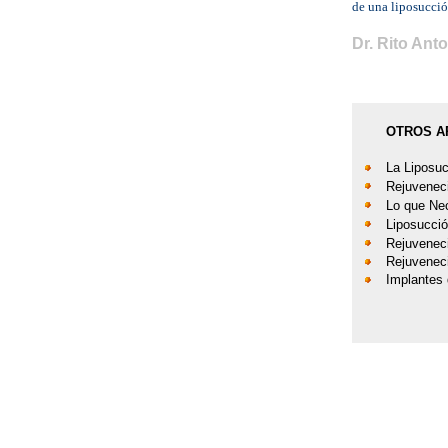
de una liposucció
|
|
|
Dr. Rito Ant
OTROS A
La Liposu
Rejuveneci
Lo que Ne
Liposucció
Rejuveneci
Rejuveneci
Implantes 