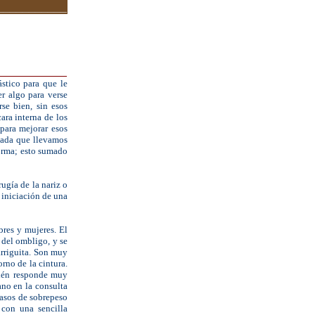
___________
___________
stico para que le
r algo para verse
se bien, sin esos
ara interna de los
para mejorar esos
itada que llevamos
forma; esto sumado
rugía de la nariz o
 iniciación de una
bres y mujeres. El
 del ombligo, y se
arriguita. Son muy
rno de la cintura.
mbién responde muy
ano en la consulta
casos de sobrepeso
 con una sencilla