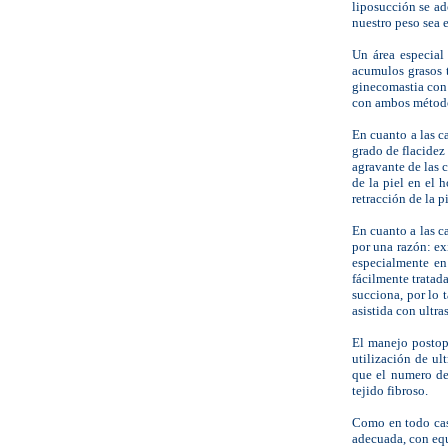
liposucción se ad
nuestro peso sea 
Un área especial
acumulos grasos 
ginecomastia con 
con ambos métodos
En cuanto a las c
grado de flacidez 
agravante de las c
de la piel en el 
retracción de la 
En cuanto a las c
por una razón: ex
especialmente en
fácilmente tratada
succiona, por lo 
asistida con ultra
El manejo postop
utilización de ul
que el numero de
tejido fibroso.
Como en todo caso
adecuada, con equ