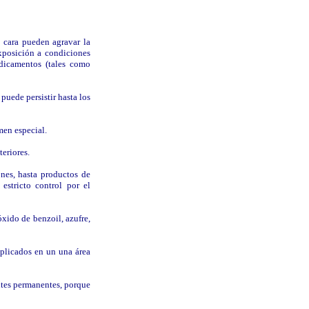
a cara pueden agravar la
xposición a condiciones
dicamentos (tales como
puede persistir hasta los
men especial.
teriores.
ones, hasta productos de
estricto control por el
xido de benzoil, azufre,
(aplicados en un una área
entes permanentes, porque