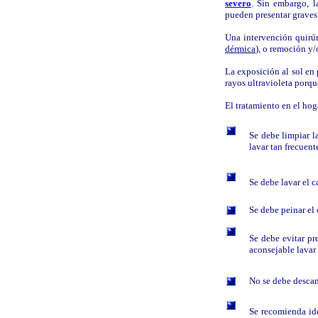
severo
. Sin embargo, l
pueden presentar graves
Una intervención quirúr
dérmica
), o remoción y/
La exposición al sol en 
rayos ultravioleta porqu
El tratamiento en el hog
|
Se debe limpiar l
lavar tan frecuent
|
Se debe lavar el 
Se debe peinar el 
Se debe evitar pre
aconsejable lavar 
|
No se debe descans
|
Se recomienda id