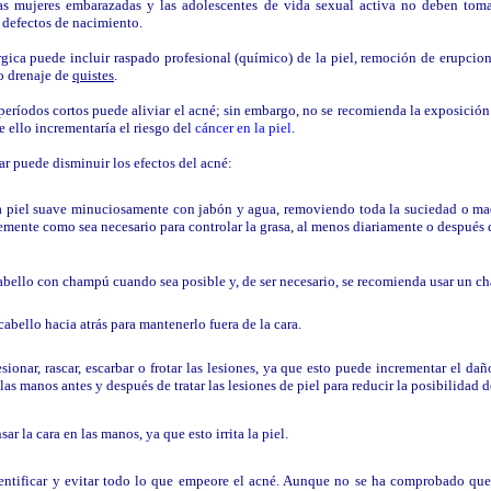
as mujeres embarazadas y las adolescentes de vida sexual activa no deben tom
 defectos de nacimiento.
gica puede incluir raspado profesional (químico) de la piel, remoción de erupcione
o drenaje de
quistes
.
períodos cortos puede aliviar el acné; sin embargo, no se recomienda la exposición 
e ello incrementaría el riesgo del
cáncer en la piel
.
ar puede disminuir los efectos del acné:
a piel suave minuciosamente con jabón y agua, removiendo toda la suciedad o maq
emente como sea necesario para controlar la grasa, al menos diariamente o después d
cabello con champú cuando sea posible y, de ser necesario, se recomienda usar un c
cabello hacia atrás para mantenerlo fuera de la cara.
sionar, rascar, escarbar o frotar las lesiones, ya que esto puede incrementar el dañ
las manos antes y después de tratar las lesiones de piel para reducir la posibilidad d
ar la cara en las manos, ya que esto irrita la piel.
entificar y evitar todo lo que empeore el acné. Aunque no se ha comprobado que 