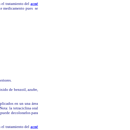
n el tratamiento del
acné
este medicamento pues se
eriores.
xido de benzoil, azufre,
(aplicados en un una área
ota: la tetraciclina oral
 puede decolorarlos para
n el tratamiento del
acné