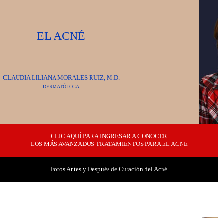
EL ACNÉ
CLAUDIA LILIANA MORALES RUIZ, M.D.
DERMATÓLOG
A
CLIC AQUÍ PARA INGRESAR A CONOCER
LOS MÁS AVANZADOS TRATAMIENTOS PARA EL ACNE
Fotos Antes y Después de Curación del Acné