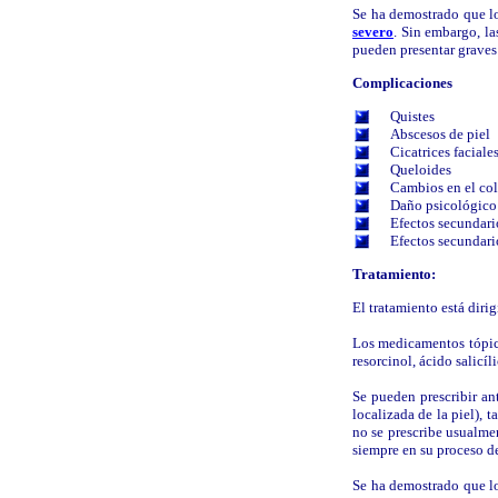
Se ha demostrado que lo
severo
. Sin embargo, l
pueden presentar graves
Complicaciones
Quistes
Abscesos de piel
Cicatrices facial
Queloides
Cambios en el colo
Daño psicológico 
Efectos secundari
Efectos secundari
Tratamiento:
El tratamiento está diri
Los medicamentos tópico
resorcinol, ácido salicíl
Se pueden prescribir ant
localizada de la piel), 
no se prescribe usualme
siempre en su proceso d
Se ha demostrado que lo