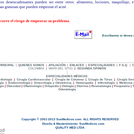
los desencadenantes pueden ser entre otros: alimentos, lociones, maquillaje, e
as grasosas que pueden empeorar el acné.
, corre el riesgo de empeorar su problema
.
Escribanos si desea 
_________________________________________________
RINCIPAL
|
Q
UIENES SOMOS
|
A
FILIACIÓN
|
E
NLACES
|
ESPECIALIDADES
|
F
.
A
.
Q
.
|
COLOMBIA
|
MAPA DEL SITIO
|
SEGUNDA OPINIÓN
|
ESPECIALIDADES MÉDICAS
:
diología
|
Cirugía Cardiovascular
|
Cirugía de Columna
|
Cirugía de Tórax
|
Cirugía Gen
gía
|
Endocrinología
|
Ginecologí
a y Obstetricia
|
Homeopatía
|
Infectología
|
Medicina 
gía
|
Obesidad
|
Oftalmología
|
Ortopedia
|
Otología
|
Otorrino
|
Reumatología
|
Psiquiatría
|
T
Odontologí
a
®
Copyright
2001-2013
SusMedicos.com
ALL RIGHTS RESERVED
Diseño & Mantenimiento:
SusMedicos.com
QUALITY MED LTDA.
1