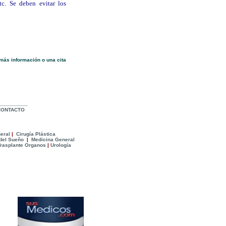
tc. Se deben evitar los
más informació
n o una cita
_______
C
ONTACTO
eral
|
Cirugía Plástica
del Sueño
|
Medicina General
rasplante Organos
|
Urología