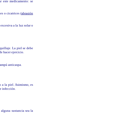
ar este medicamento: se
s o cicatrices (
abrasión
excesiva a la luz solar o
uillaje. La piel se debe
e hacer ejercicio.
hampú anticaspa.
o a la piel. Asimismo, es
e infección.
alguna sustancia sea la