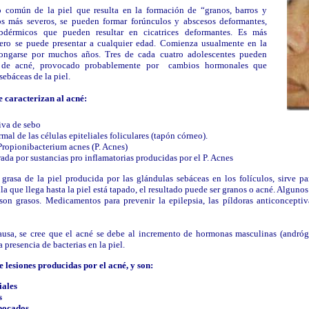
o común de la piel que resulta en la formación de “
granos
,
barros
y
os más severos, se pueden formar
forúnculos
y abscesos deformantes,
bdérmicos que pueden resultar en cicatrices deformantes
.
Es más
pero se puede presentar a cualquier edad
.
Comienza usualmente en la
ongarse por muchos años. Tres de cada cuatro adolescentes pueden
o de
acné
, provocado probablemente por cambios hormonales que
sebáceas de la piel.
e caracterizan al
acné
:
iva de sebo
l de las células epiteliales foliculares (tapón córneo).
 Propionibacterium acnes (P. Acnes)
ada por sustancias pro inflamatorias producidas por el P. Acnes
grasa de la piel producida por las glándulas sebáceas en los folículos, sirve para
a que llega hasta la piel está tapado, el resultado puede ser
granos o acné
. Algunos
 son grasos. Medicamentos para prevenir la epilepsia, las píldoras anticoncepti
ausa, se cree que el
acné
se debe al incremento de hormonas masculinas (andróg
 presencia de bacterias en la piel
.
e lesiones producidas por el
acné
, y son:
iales
s
bocados