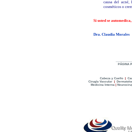
causa del acné, 
cosméticos o crem
|
Si usted se automedica
|
Dra. Claudia Morales
______
P
ÁGINA P
C
abeza y Cuello
|
Car
Cirugía Vascular
|
Dermatolo
Medicina Interna
|
Neurociru