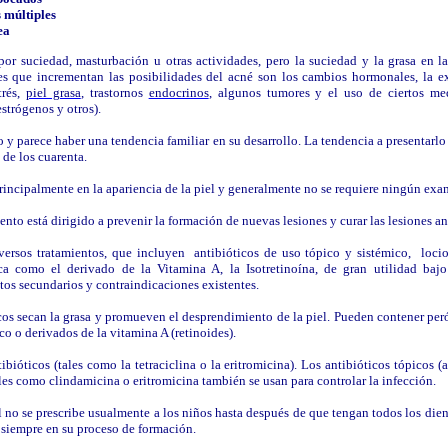
s múltiples
ea
or suciedad, masturbación u otras actividades, pero la suciedad y la grasa en l
res que incrementan las posibilidades del acné son los cambios hormonales, la e
trés,
piel grasa
, trastornos
endocrinos
, algunos tumores y el uso de ciertos me
 estrógenos y otros).
 y parece haber una tendencia familiar en su desarrollo. La tendencia a presentarlo 
s de los cuarenta.
rincipalmente en la apariencia de la piel y generalmente no se requiere ningún exa
ento está dirigido a prevenir la formación de nuevas lesiones y curar las lesiones an
versos tratamientos, que incluyen antibióticos de uso tópico y sistémico, loci
ca como el derivado de la Vitamina A, la Isotretinoína, de gran utilidad bajo 
ectos secundarios y contraindicaciones existentes.
s secan la grasa y promueven el desprendimiento de la piel. Pueden contener peró
ico o derivados de la vitamina A (retinoides).
ibióticos (tales como la tetraciclina o la eritromicina). Los antibióticos tópicos 
tales como clindamicina o eritromicina también se usan para controlar la infección.
al no se prescribe usualmente a los niños hasta después de que tengan todos los di
 siempre en su proceso de formación.