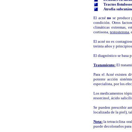
Tractos fistuloso
Atrofia subcután
El
acné
no
se produce p
condición. Otros facto
climáticas extremas, es
cortisona,
testosterona
,
El acné no es contagioso
treinta años y principio
El diagnóstico se basa p
Tratamiento:
El tratami
Para el Acné existen di
potente acción sistémi
especialista, por los ef
Los medicamentos tópico
resorcinol, ácido salicíl
Se pueden prescribir ant
localizada de la piel), 
Nota:
la tetraciclina or
puede decolorarlos para