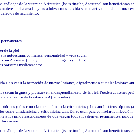
s análogos de la vitamina A sintética (Isotretinoína, Accutane) son beneficiosos e
as mujeres embarazadas y las adolescentes de vida sexual activa no deben tomar 
 defectos de nacimiento.
es permanentes
r de la piel
a la autoestima, confianza, personalidad y vida social
os por Accutane (incluyendo daño al hígado y al feto)
os por otros medicamentos
gido a prevenir la formación de nuevas lesiones, e igualmente a curar las lesiones ant
s secan la grasa y promueven el desprendimiento de la piel. Pueden contener peró
ico o derivados de la vitamina A (retinoides).
ibióticos (tales como la tetraciclina o la eritromicina). Los antibióticos tópicos 
tales como clindamicina o eritromicina también se usan para controlar la infección. N
nte a los niños hasta después de que tengan todos los dientes permanentes, porque
e formación.
s análogos de la vitamina A sintética (isotretinoína, Accutane) son beneficiosos e