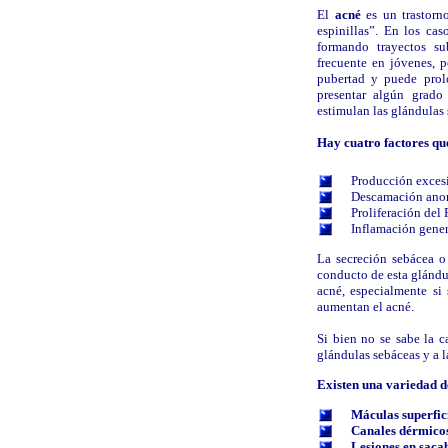
E
l
acné
e
s un trastorn
espinillas
”. En los cas
formando trayectos su
frecuente en jóvenes, 
pubertad y puede prol
presentar algún grad
estimulan las glándulas 
Hay cuatro factores qu
Producción exces
Descamación anorma
Proliferación del
Inflamación gener
La secreción sebácea o 
conducto de esta glándul
acné
, especialmente si
aumentan el
acné
.
Si bien no se sabe la c
glándulas sebáceas y a la
Existen una variedad d
Máculas superfic
Canales dérmico
Lesiones en saca