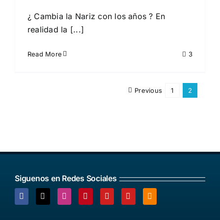
¿ Cambia la Nariz con los años ? En
realidad la [...]
Read More
3
Previous
1
2
Siguenos en Redes Sociales
Facebook
X
Instagram
Pinterest
YouTube
YouTube
Blogger