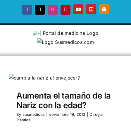
Skip
to
Facebook
X
Instagram
Pinterest
YouTube
YouTube
Blogger
content
Aumenta el tamaño de la
Nariz con la edad?
By
susmedicos
|
noviembre 19, 2013
|
Cirugia
Plastica