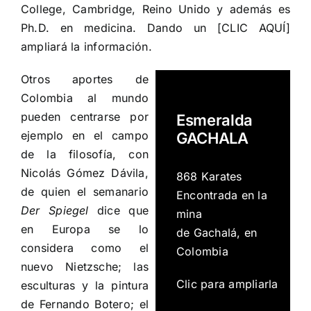
College, Cambridge, Reino Unido y además es
Ph.D. en medicina. Dando un [
CLIC AQUÍ
]
ampliará la información.
Otros aportes de
Colombia al mundo
pueden centrarse por
Esmeralda
ejemplo en el campo
GACHALA
de la filosofía, con
Nicolás Gómez Dávila
,
868 Karates
de quien el semanario
Encontrada en la
Der Spiegel
dice que
mina
en Europa se lo
de Gachalá, en
considera como el
Colombia
nuevo Nietzsche; las
Clic para ampliarla
esculturas y la pintura
de
Fernando Botero
; el