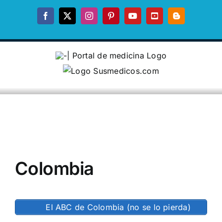
Skip
to
Facebook
X
Instagram
Pinterest
YouTube
YouTube
Blogger
content
Colombia
El ABC de Colombia (no se lo pierda)