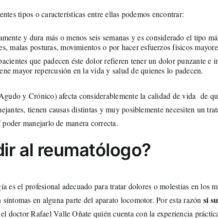
ntes tipos o características entre ellas podemos encontrar:
ente y dura más o menos seis semanas y es considerado el tipo más 
es, malas posturas, movimientos o por hacer esfuerzos físicos mayore
 pacientes que padecen éste dolor refieren tener un dolor punzante e i
iene mayor repercusión en la vida y salud de quienes lo padecen.
 (Agudo y Crónico) afecta considerablemente la calidad de vida de qu
jantes, tienen causas distintas y muy posiblemente necesiten un trat
sí poder manejarlo de manera correcta.
ir al reumatólogo?
gía es el profesional adecuado para tratar dolores o molestias en lo
si s
 síntomas en alguna parte del aparato locomotor. Por esta razón
l doctor Rafael Valle Oñate quién cuenta con la experiencia práctic