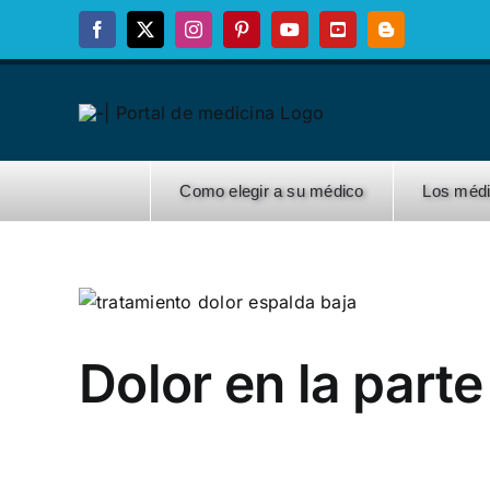
Skip
Facebook
X
Instagram
Pinterest
YouTube
YouTube
Blogger
to
content
Como elegir a su médico
Los méd
Dolor en la parte