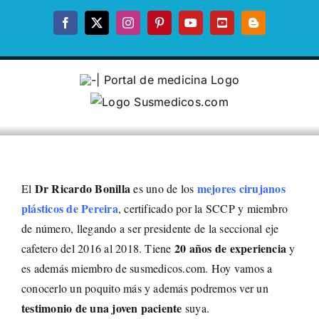
Skip
to
Facebook
X
Instagram
Pinterest
YouTube
YouTube
Blogger
content
Dr Ricardo Bonilla
mejores cirujanos
El
es uno de los
plásticos de Pereira
, certificado por la SCCP y miembro
de número, llegando a ser presidente de la seccional eje
20 años de experiencia
cafetero del 2016 al 2018. Tiene
y
es además miembro de susmedicos.com. Hoy vamos a
conocerlo un poquito más y además podremos ver un
testimonio de una joven paciente
suya.