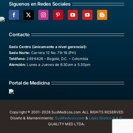
Siguenos en Redes Sociales
Facebook
X
Instagram
Pinterest
YouTube
YouTube
Blogger
Contacto
Sede Centro (únicamente a nivel gerencial):
Sede Norte:
Carrera 12 No. 79-19 (PH)
Teléfono:
249 6426 – Bogotá, D.C. – Colombia
Atención:
Lunes a Jueves de 8:30am a 5:30pm
Portal de Medicina
Copyright ® 2001-2026 SusMedicos.com ALL RIGHTS RESERVED
Diseño & Mantenimiento:
SusMedicos.com
&
Lápiz Blanco S.A.S.
QUALITY MED LTDA.