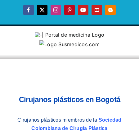
Skip
to
Facebook
X
Instagram
Pinterest
YouTube
YouTube
Blogger
content
Cirujanos
plástico
s en Bogotá
Cirujanos plásticos miembros de la
Sociedad
Colombiana de Cirugía Plástica