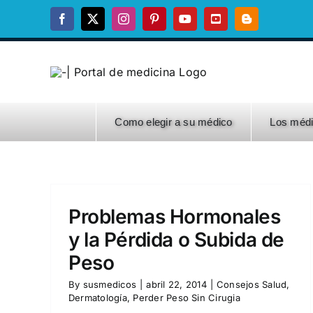
Skip
Facebook
X
Instagram
Pinterest
YouTube
YouTube
Blogger
to
content
Como elegir a su médico
Los méd
Problemas Hormonales
y la Pérdida o Subida de
Peso
By
susmedicos
|
abril 22, 2014
|
Consejos Salud
,
Dermatología
,
Perder Peso Sin Cirugia