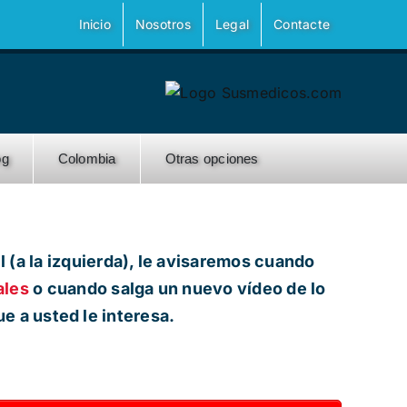
Inicio
Nosotros
Legal
Contacte
og
Colombia
Otras opciones
l (a la izquierda), le avisaremos cuando
ales
o cuando salga un nuevo vídeo de lo
ue a usted le interesa.