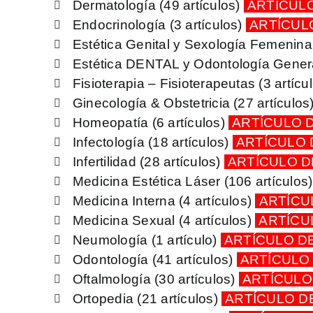
Dermatología
(49 artículos)
ARTÍCUL
Endocrinología
(3 artículos)
ARTÍCUL
Estética Genital y Sexología Femenin
Estética DENTAL y Odontología Gener
Fisioterapia – Fisioterapeutas
(3 artícu
Ginecología & Obstetricia
(27 artículos
Homeopatía
(6 artículos)
ARTÍCULO 
Infectología
(18 artículos)
ARTÍCULO
Infertilidad
(28 artículos)
ARTÍCULO 
Medicina Estética Láser
(106 artículos
Medicina Interna
(4 artículos)
ARTÍCU
Medicina Sexual
(4 artículos)
ARTÍCU
Neumología
(1 artículo)
ARTÍCULO D
Odontología
(41 artículos)
ARTÍCULO
Oftalmología
(30 artículos)
ARTÍCULO
Ortopedia
(21 artículos)
ARTÍCULO 