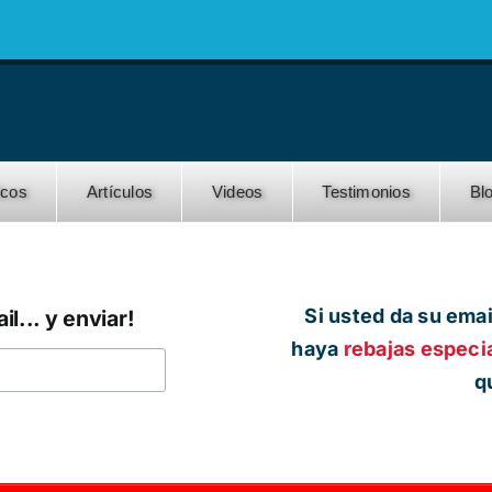
icos
Artículos
Videos
Testimonios
Bl
Si usted da su emai
il... y enviar!
haya
rebajas especi
q