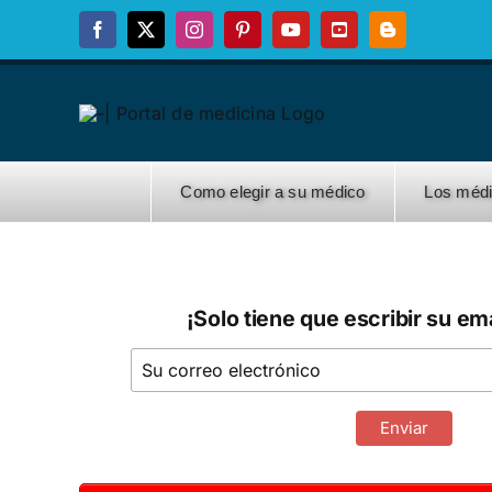
Skip
Facebook
X
Instagram
Pinterest
YouTube
YouTube
Blogger
to
content
Como elegir a su médico
Los méd
¡Solo tiene que escribir su ema