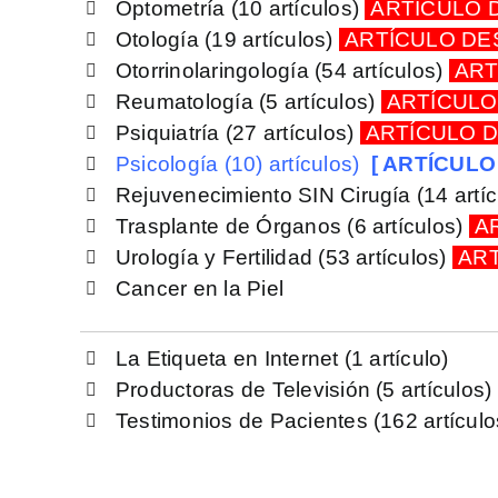
Optometría
(10 artículos)
ARTÍCULO 
Otología
(19 artículos)
ARTÍCULO D
Otorrinolaringología
(54 artículos)
ART
Reumatología
(5 artículos)
ARTÍCUL
Psiquiatría
(27 artículos)
ARTÍCULO 
Psicología
(10) artículos)
[ ARTÍCUL
Rejuvenecimiento SIN Cirugía
(14 artí
Trasplante de Órganos
(6 artículos)
A
Urología y Fertilidad
(53 artículos)
ART
Cancer en la Piel
La Etiqueta en Internet
(1 artículo)
Productoras de Televisión
(5 artículos)
Testimonios de Pacientes
(162 artículo